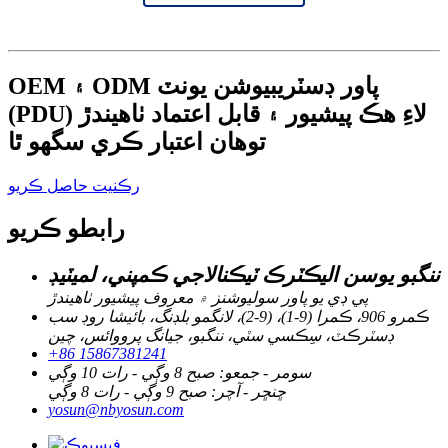
OEM ۽ ODM پاور ڊسٽريبيوشن يونٽ
(PDU) لاءِ هڪ پيشيور ۽ قابل اعتماد ٺاهيندڙ
توهان اعتبار ڪري سگهو ٿا
رڪنيت حاصل ڪريو
رابطو ڪريو
ننگبو يوسن اليڪٽرڪ ٽيڪنالاجي ڪمپني، لميٽيڊ
پي ڊي يو پاور سوليوشنز ۾ معروف پيشيور ٺاهيندڙ
ڪمرو 906، ڪمرا (9-1)، (9-2)، لانگمو بلڊنگ، بائيشا روڊ سب
ڊسٽرڪٽ، سِڪسي سٽي، ننگبو، جيانگ پرووائس، چين
+86 15867381241
سومر - جمعو: صبح 8 وڳي - رات 10 وڳي
ڇنڇر - آچر: صبح 9 وڳي - رات 8 وڳي
yosun@nbyosun.com