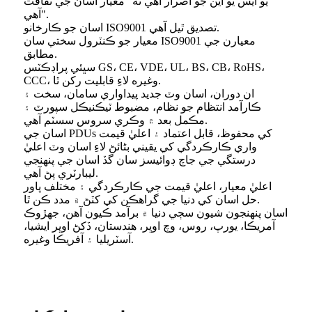
يو ايس يو اين جو اصرار آهي ته "معيار اسان جي ثقافت
آهي".
اسان جو ڪارخانو ISO9001 تصديق ٿيل آهي.
معيار جو ڪنٽرول سختي سان ISO9001 معيارن جي
مطابق.
سڀئي پراڊڪٽس GS، CE، VDE، UL، BS، CB، RoHS،
CCC، وغيره لاءِ قابليت رکن ٿا.
ان دوران، اسان وٽ جديد پيداواري سامان، سخت ۽
ڪارآمد انتظام جو نظام، مضبوط ٽيڪنيڪل سپورٽ ۽
مڪمل بعد ۾ وڪري سروس سسٽم آهي.
اسان جي PDUs کي محفوظ، قابل اعتماد ۽ اعليٰ قيمت
واري ڪارڪردگي کي يقيني بڻائڻ لاءِ اسان وٽ اعليٰ
درستگي جي جاچ ڊوائيسز سان گڏ اسان جي پنهنجي
ليبارٽري پڻ آهي.
اعليٰ معيار، اعليٰ قيمت جي ڪارڪردگي ۽ مختلف پاور
حل اسان کي دنيا جي گراهڪن کي کٽڻ ۾ مدد ڪن ٿا.
اسان پنهنجون شيون سڄي دنيا ۾ برآمد ڪيون آهن، جهڙوڪ
آمريڪا، يورپ، روس، وچ اوڀر، هندستان، ڏکڻ اوڀر ايشيا،
آسٽريليا ۽ آفريڪا وغيره.