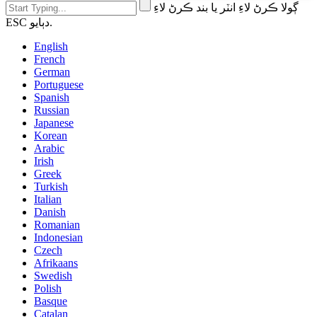
ڳولا ڪرڻ لاءِ انٽر يا بند ڪرڻ لاءِ
ESC دٻايو.
English
French
German
Portuguese
Spanish
Russian
Japanese
Korean
Arabic
Irish
Greek
Turkish
Italian
Danish
Romanian
Indonesian
Czech
Afrikaans
Swedish
Polish
Basque
Catalan