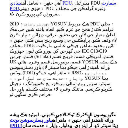
سمارٽ
، ميٽر ٿيل PDU،
بنيادي PDU
آهي جنهن ۾ شامل آهن
۽ هيوي ڊيوٽي PDU وغيره گراهڪن جي مختلف
PDU
ضرورتن کي پورو ڪرڻ لاءِ.
2019 جي شروعات ۾، YOSUN هڪ مربوط PDU ۽ بجلي
فراهم ڪندڙ هجڻ جو عزم ڪيو، انعام يافته شين جي هڪ
اعليٰ معيار جي لائن جي تحقيق، ترقي، ڊيزائن ۽ تيار ڪرڻ
لاءِ وقف ڪيو، پراڊڪٽس جي وسيع رينج پيش ڪئي جنهن ۾
مختلف PDUs تائين محدود نه آهن جيڪي عالمي مارڪيٽ
جي گهرجن کي پورو ڪن ٿيون جهڙوڪ IEC C13/C19
قسم، جرمن (Schuko) قسم، آمريڪي قسم، فرينچ قسم،
UK قسم، يونيورسل قسم وغيره. هاڻي YOSUN هڪ پيشه
ورانه ٺاهيندڙ آهي جيڪو ڊيٽا سينٽر لاءِ پاور ڊسٽريبيوشن
يونٽس (PDU) ۾ ماهر آهي، جيڪو R&D، پيداوار،
واپار ۽ خدمت سان ضم ٿيل آهي، ۽ YOSUN ڊيٽا
سينٽر، سرور روم، مالي مرڪز، ايج ڪمپيوٽنگ ۽ ڊجيٽل
ڪرپٽو ڪرنسي مائننگ وغيره لاءِ مختلف ڪسٽم پاور حل
فراهم ڪري سگهي ٿو.
ننگبو يوسون اليڪٽرڪ ٽيڪنالاجي ڪمپني، لميٽيڊ هڪ پيشه
ورانه ٺاهيندڙ آهي جنهن ۾ ماهر آهي
پاور ڊسٽريبيوشن يونٽ
ڊيٽا سينٽر لاءِ، آر اينڊ ڊي، پيداوار، واپار ۽ خدمت سان
(PDU)