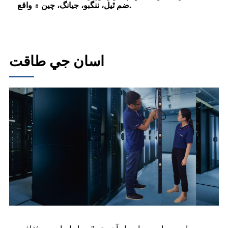
ضم ٿيل، ننگبو، جيانگ، چين ۾ واقع.
اسان جي طاقت