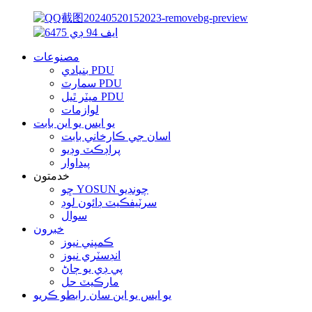
مصنوعات
بنيادي PDU
سمارٽ PDU
ميٽر ٿيل PDU
لوازمات
يو ايس يو اين بابت
اسان جي ڪارخاني بابت
پراڊڪٽ وڊيو
پيداوار
خدمتون
ڇو YOSUN چونڊيو
سرٽيفڪيٽ ڊائون لوڊ
سوال
خبرون
ڪمپني نيوز
انڊسٽري نيوز
پي ڊي يو ڄاڻ
مارڪيٽ حل
يو ايس يو اين سان رابطو ڪريو