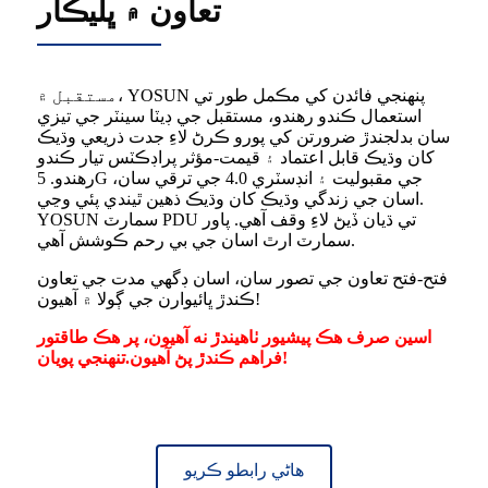
تعاون ۾ ڀليڪار
مستقبل ۾، YOSUN پنهنجي فائدن کي مڪمل طور تي
استعمال ڪندو رهندو، مستقبل جي ڊيٽا سينٽر جي تيزي
سان بدلجندڙ ضرورتن کي پورو ڪرڻ لاءِ جدت ذريعي وڌيڪ
کان وڌيڪ قابل اعتماد ۽ قيمت-مؤثر پراڊڪٽس تيار ڪندو
رهندو. 5G جي مقبوليت ۽ انڊسٽري 4.0 جي ترقي سان،
اسان جي زندگي وڌيڪ کان وڌيڪ ذهين ٿيندي پئي وڃي.
YOSUN سمارٽ PDU تي ڌيان ڏيڻ لاءِ وقف آهي. پاور
سمارٽ ارٿ اسان جي بي رحم ڪوشش آهي.
فتح-فتح تعاون جي تصور سان، اسان ڊگهي مدت جي تعاون
ڪندڙ ڀائيوارن جي ڳولا ۾ آهيون!
اسين صرف هڪ پيشيور ٺاهيندڙ نه آهيون، پر هڪ طاقتور
تنهنجي پويان!
فراهم ڪندڙ پڻ آهيون.
هاڻي رابطو ڪريو