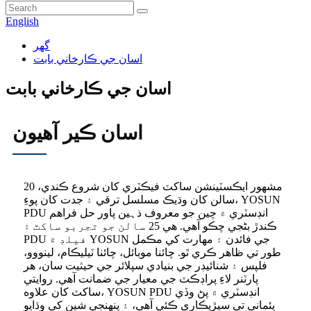
English
گھر
اسان جي ڪارخاني بابت
اسان جي ڪارخاني بابت
اسان ڪير آهيون
مشهور ايڪسٽينشن ساکٽ فيڪٽري کان شروع ڪندي، 20
سالن کان وڌيڪ مسلسل ترقي ۽ جدت کان پوءِ، YOSUN
PDU انڊسٽري ۾ چين جو معروف ذہين پاور حل فراهم
ڪندڙ بڻجي چڪو آهي. هي 25 سالن جو تجربو ساکٽ ۽
PDU فيلڊ ۾ YOSUN جي فائدن ۽ مهارت کي مڪمل
طور تي ظاهر ڪري ٿو. چائنا موبائل، چائنا ٽيليڪام، لينووو،
فلپس ۽ شنائيڊر جي بنيادي سپلائر جي حيثيت سان، هر
پارٽنر لاءِ پراڊڪٽ جي معيار جي ضمانت آهي. روايتي
ساکٽ کان علاوه، YOSUN PDU انڊسٽري ۾ پڻ وڏي
پئماني تي سيڙپڪاري ڪئي آهي، ۽ پنهنجي شين کي وڌايو