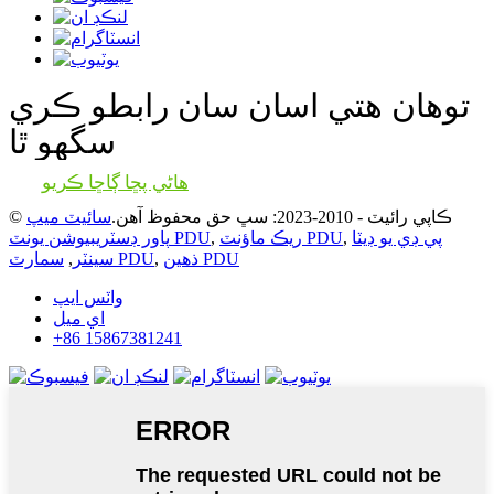
توهان هتي اسان سان رابطو ڪري
سگهو ٿا
هاڻي پڇا ڳاڇا ڪريو
© ڪاپي رائيٽ - 2010-2023: سڀ حق محفوظ آهن.
سائيٽ ميپ
پي ڊي يو ڊيٽا
,
ريڪ ماؤنٽ PDU
,
پاور ڊسٽريبيوشن يونٽ PDU
ذهين PDU
,
سمارٽ PDU
سينٽر
,
واٽس ايپ
اي ميل
+86 15867381241