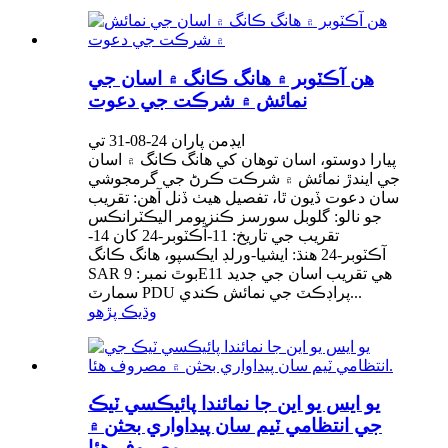
هن آڪٽوبر ۾ هانگ ڪانگ ۾ اسان جي
نمائش ۾ شرڪت جي دعوت
ايڊمن پاران 24-08-31 تي
پيارا دوستو، اسان توهان کي هانگ ڪانگ ۾ اسان
جي ايندڙ نمائش ۾ شرڪت ڪرڻ جي گرمجوشي
سان دعوت ڏيون ٿا، تفصيل هيٺ ڏنل آهن: تقريب
جو نالو: گلوبل سورسز ڪنزيومر اليڪٽرانڪس
تقريب جي تاريخ: 11-آڪٽوبر-24 کان 14-
آڪٽوبر-24 هنڌ: ايشيا-ورلڊ ايڪسپو، هانگ ڪانگ
SAR بوٿ نمبر: 9E11 هي تقريب اسان جي جديد
سمارٽ PDU پراڊڪٽ جي نمائش ڪندي...
وڌيڪ پڙهو
يو ايس يو اين جا نمائندا پائيڪسي ٽيڪ
جي انتظامي ٽيم سان پيداواري بحثن ۾
مصروف هئا.