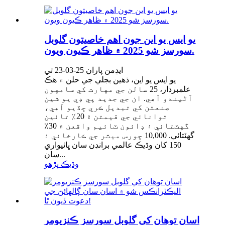
يو ايس يو اين جون اهم خاصيتون گلوبل
سورسز شو 2025 ۾ ظاهر ڪيون ويون.
ايڊمن پاران 25-03-23 ​​تي
يو ايس يو اين، ذهين بجلي جي حلن ۾ هڪ
علمبردار، 25 سالن جي مهارت کي سامهون
آڻيندو آهي. ان جي جديد پي ڊي يو شين
صنعتن کي تبديل ڪري ڇڏيو آهي،
توانائي جي قيمتن ۾ 20٪ تائين
گهٽتائي ۽ ڊائون ٽائيم واقعن ۾ 30٪
گهٽتائي. 10,000 چورس ميٽر جي ڪارخاني ۽
150 کان وڌيڪ عالمي برانڊن سان ڀائيواري
سان...
وڌيڪ پڙهو
اسان توهان کي گلوبل سورسز ڪنزيومر