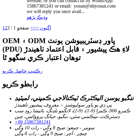
website, or you can contact us by WhatsApp:
15867381241 or email: yosun@nbyosun.com
we will reply you once avail...
وڌيڪ پڙهو
اڳيون >
>>
صفحو 1 / 2
2
1
OEM ۽ ODM پاور ڊسٽريبيوشن يونٽ
(PDU) لاءِ هڪ پيشيور ۽ قابل اعتماد ٺاهيندڙ
توهان اعتبار ڪري سگهو ٿا
رڪنيت حاصل ڪريو
رابطو ڪريو
ننگبو يوسن اليڪٽرڪ ٽيڪنالاجي ڪمپني، لميٽيڊ
پي ڊي يو پاور سوليوشنز ۾ معروف پيشيور ٺاهيندڙ
ڪمرو 906، ڪمرا (9-1)، (9-2)، لانگمو بلڊنگ، بائيشا روڊ سب
ڊسٽرڪٽ، سِڪسي سٽي، ننگبو، جيانگ پرووائس، چين
+86 15867381241
سومر - جمعو: صبح 8 وڳي - رات 10 وڳي
ڇنڇر - آچر: صبح 9 وڳي - رات 8 وڳي