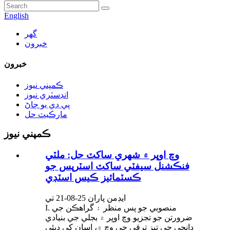
English
گھر
خبرون
خبرون
ڪمپني نيوز
انڊسٽري نيوز
پي ڊي يو ڄاڻ
مارڪيٽ حل
ڪمپني نيوز
وچ اوڀر ۾ شهري ساکٽ حل: ملٽي
فنڪشنل سيفٽي ساکٽ اسٽرپس جو
ڪسٽمائيز ڪيس اسٽڊي
ايڊمن پاران 25-08-21 تي
I. منصوبي جو پس منظر ۽ گراهڪن جي
ضرورتن جو تجزيو وچ اوڀر ۾ بجلي جي بنيادي
ڍانچي جي تيز ترقي جي وچ ۾، اسان کي دبئي