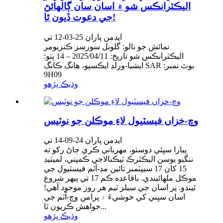
اليڪٽرانڪس شو ۾ اسان سان ڳالهائڻ
جي دعوت ڏيون ٿا!
ايڊمن پاران 25-03-12 تي
نمائش جو نالو: گلوبل سورسز ڪنزيومر
اليڪٽرانڪس شو تاريخ: 2025/04/11 – 14 پتو:
ايشيا-ورلڊ ايڪسپو، هانگ ڪانگ SAR بوٿ نمبر:
9H09
وڌيڪ پڙهو
وچ-خزاں فيسٽيول لاءِ موڪلن جو نوٽيس
ايڊمن پاران 24-09-14 تي
پيارا سڀئي دوستو، مهرباني ڪري ڄاڻ رکو ته
ننگبو يوسن اليڪٽرڪ ٽيڪنالاجي ڪمپني، لميٽيڊ
15 کان 17 سيپٽمبر تائين مڊ-آٽم فيسٽيول جي
موڪل ملهائيندي. باقاعده ڪم 17 تي ٻيهر شروع
ٿيندو. پر اسان جي سيلز ٽيم هر روز موجود آهي!
اسان سڀني کي خوشيءَ ۽ پرامن وچ-آٽم جي
خواهش ڪريون ٿا...
وڌيڪ پڙهو