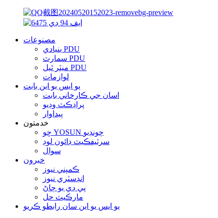
مصنوعات
بنيادي PDU
سمارٽ PDU
ميٽر ٿيل PDU
لوازمات
يو ايس يو اين بابت
اسان جي ڪارخاني بابت
پراڊڪٽ وڊيو
پيداوار
خدمتون
ڇو YOSUN چونڊيو
سرٽيفڪيٽ ڊائون لوڊ
سوال
خبرون
ڪمپني نيوز
انڊسٽري نيوز
پي ڊي يو ڄاڻ
مارڪيٽ حل
يو ايس يو اين سان رابطو ڪريو