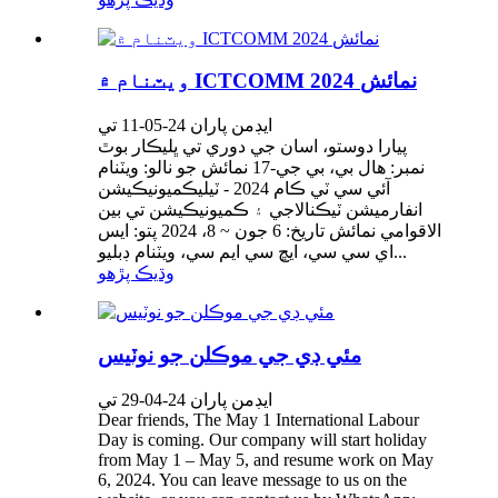
ويٽنام ۾ ICTCOMM 2024 نمائش
ايڊمن پاران 24-05-11 تي
پيارا دوستو، اسان جي دوري تي ڀليڪار بوٿ
نمبر: هال بي، بي جي-17 نمائش جو نالو: ويٽنام
آئي سي ٽي ڪام 2024 - ٽيليڪميونيڪيشن
انفارميشن ٽيڪنالاجي ۽ ڪميونيڪيشن تي بين
الاقوامي نمائش تاريخ: 6 جون ~ 8، 2024 پتو: ايس
اي سي سي، ايڇ سي ايم سي، ويٽنام ڊبليو...
وڌيڪ پڙهو
مئي ڊي جي موڪلن جو نوٽيس
ايڊمن پاران 24-04-29 تي
Dear friends, The May 1 International Labour
Day is coming. Our company will start holiday
from May 1 – May 5, and resume work on May
6, 2024. You can leave message to us on the