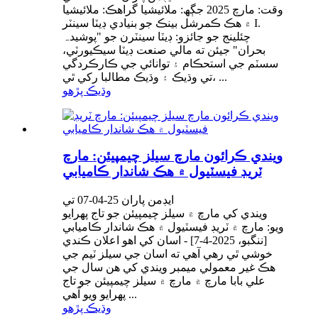
وقت: مارچ 2025 جڳھ: ملائيشيا گراهڪ: ملائيشيا
۾ هڪ ڪمرشل بينڪ جو بنيادي ڊيٽا سينٽر I.
چئلينج جو جائزو: ڊيٽا سينٽرن جو "پوشیدہ
بحران" جيئن ته مالي صنعت ڊيٽا سيڪيورٽي،
سسٽم جي استحڪام ۽ توانائي جي ڪارڪردگي
تي وڌيڪ ۽ وڌيڪ مطالبا رکي ٿي، ...
وڌيڪ پڙهو
ويندي ڪرائون مارچ سيلز چيمپيئن: مارچ
ٽريڊ فيسٽيول ۾ هڪ شاندار ڪاميابي
ايڊمن پاران 25-04-07 تي
ويندي کي مارچ ۾ سيلز چيمپيئن جو تاج پهرايو
ويو: مارچ ۾ ٽريڊ فيسٽيول ۾ هڪ شاندار ڪاميابي
[ننگبو، 2025-4-7] - اسان کي اهو اعلان ڪندي
خوشي ٿي رهي آهي ته اسان جي سيلز ٽيم جي
هڪ غير معمولي ميمبر ويندي کي هن سال جي
علي بابا مارچ ۾ مارچ ۾ سيلز چيمپيئن جو تاج
پهرايو ويو آهي ...
وڌيڪ پڙهو