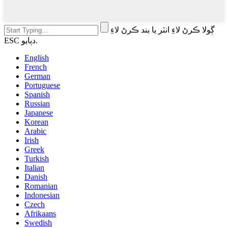
ڳولا ڪرڻ لاءِ انٽر يا بند ڪرڻ لاءِ
ESC دٻايو.
English
French
German
Portuguese
Spanish
Russian
Japanese
Korean
Arabic
Irish
Greek
Turkish
Italian
Danish
Romanian
Indonesian
Czech
Afrikaans
Swedish