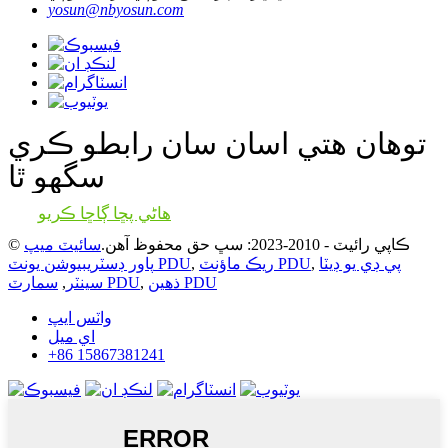
yosun@nbyosun.com
توهان هتي اسان سان رابطو ڪري
سگهو ٿا
هاڻي پڇا ڳاڇا ڪريو
© ڪاپي رائيٽ - 2010-2023: سڀ حق محفوظ آهن.
سائيٽ ميپ
پي ڊي يو ڊيٽا
,
ريڪ ماؤنٽ PDU
,
پاور ڊسٽريبيوشن يونٽ PDU
ذهين PDU
,
سمارٽ PDU
سينٽر
,
واٽس ايپ
اي ميل
+86 15867381241