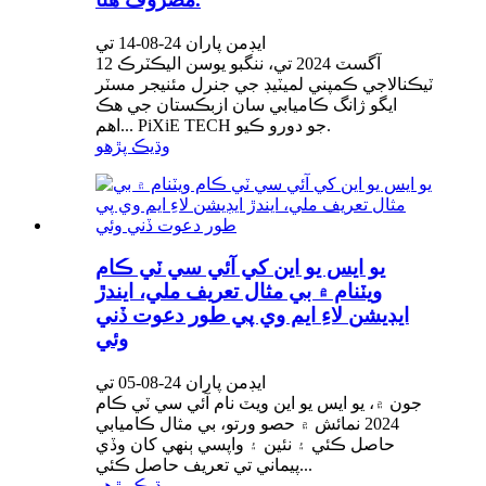
ايڊمن پاران 24-08-14 تي
12 آگسٽ 2024 تي، ننگبو يوسن اليڪٽرڪ
ٽيڪنالاجي ڪمپني لميٽيڊ جي جنرل مئنيجر مسٽر
ايگو ژانگ ڪاميابي سان ازبڪستان جي هڪ
اهم... PiXiE TECH جو دورو ڪيو.
وڌيڪ پڙهو
يو ايس يو اين کي آئي سي ٽي ڪام
ويٽنام ۾ بي مثال تعريف ملي، ايندڙ
ايڊيشن لاءِ ايم وي پي طور دعوت ڏني
وئي
ايڊمن پاران 24-08-05 تي
جون ۾، يو ايس يو اين ويٽ نام آئي سي ٽي ڪام
2024 نمائش ۾ حصو ورتو، بي مثال ڪاميابي
حاصل ڪئي ۽ نئين ۽ واپسي ٻنهي کان وڏي
پيماني تي تعريف حاصل ڪئي...
وڌيڪ پڙهو