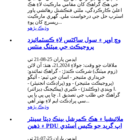
جي هڪ گراهڪ کان مقامي مارڪيٽ لاءِ هڪ
اعليٰ ڪارڪردگي، ملٽي فنڪشنل رهائشي پاور
اسٽرپ حل جي درخواست ملي. گهري مارڪيٽ
ريسرچ کان پوءِ...
وڌيڪ پڙهو
وچ اوڀر ۾ سول ساکٽس لاءِ ڪسٽمائيزڊ
پروجيڪٽ جي ميٽنگ منٽس
ايڊمن پاران 25-08-21 تي
ملاقات جو وقت: جولاءِ 21,2024، هنڌ: آن لائن
(زوم ميٽنگ) شرڪت ڪندڙ: - گراهڪ نمائندو:
خريداري مئنيجر - اسان جي ٽيم: - آئيگو
(پروجيڪٽ مئنيجر) - وو (پراڊڪٽ انجنيئر) -
وينڊي (وڪڻندڙ) - ڪيري (پيڪيجنگ ڊيزائنر) Ⅰ.
گراهڪ جي طلب جي تصديق 1. ڇا پي پي يا پي
سي پراڊڪٽ ايم لاءِ بهتر آهي...
وڌيڪ پڙهو
ملائيشيا ۾ هڪ ڪمرشل بينڪ ڊيٽا سينٽر
۾ ذهين PDU اپ گريڊ جو ڪيس اسٽڊي
ايڊمن پاران 25-07-21 تي