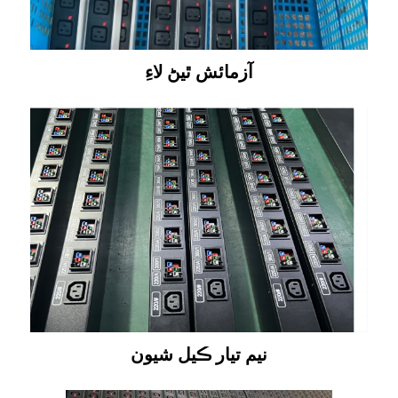
آزمائش ٿيڻ لاءِ
نيم تيار ڪيل شيون