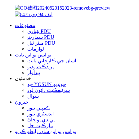
مصنوعات
بنيادي PDU
سمارٽ PDU
ميٽر ٿيل PDU
لوازمات
يو ايس يو اين بابت
اسان جي ڪارخاني بابت
پراڊڪٽ وڊيو
پيداوار
خدمتون
ڇو YOSUN چونڊيو
سرٽيفڪيٽ ڊائون لوڊ
سوال
خبرون
ڪمپني نيوز
انڊسٽري نيوز
پي ڊي يو ڄاڻ
مارڪيٽ حل
يو ايس يو اين سان رابطو ڪريو