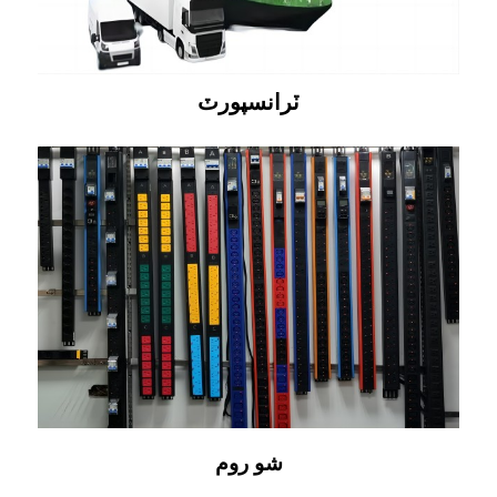
ٽرانسپورٽ
شو روم