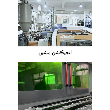
انجيڪشن مشين