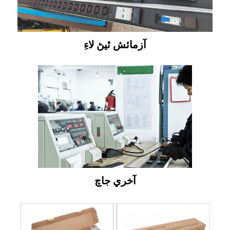
آزمائش ٿيڻ لاءِ
آخري جاچ