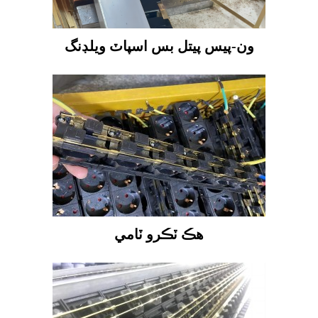
ون-پيس پيتل بس اسپاٽ ويلڊنگ
هڪ ٽڪرو ٽامي