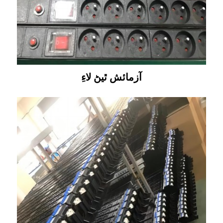
آزمائش ٿيڻ لاءِ