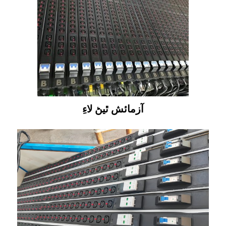
آزمائش ٿيڻ لاءِ