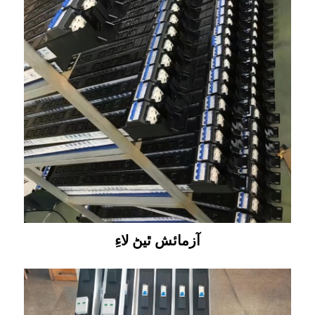
آزمائش ٿيڻ لاءِ