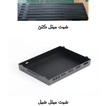
شيٽ ميٽل ڪٽڻ
شيٽ ميٽل شيل