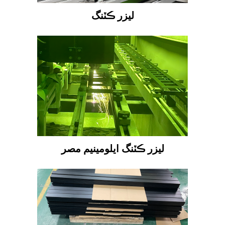
ليزر ڪٽنگ
ليزر ڪٽنگ ايلومينيم مصر