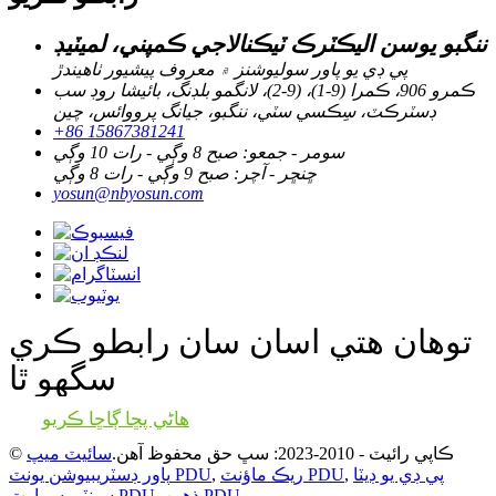
ننگبو يوسن اليڪٽرڪ ٽيڪنالاجي ڪمپني، لميٽيڊ
پي ڊي يو پاور سوليوشنز ۾ معروف پيشيور ٺاهيندڙ
ڪمرو 906، ڪمرا (9-1)، (9-2)، لانگمو بلڊنگ، بائيشا روڊ سب
ڊسٽرڪٽ، سِڪسي سٽي، ننگبو، جيانگ پرووائس، چين
+86 15867381241
سومر - جمعو: صبح 8 وڳي - رات 10 وڳي
ڇنڇر - آچر: صبح 9 وڳي - رات 8 وڳي
yosun@nbyosun.com
توهان هتي اسان سان رابطو ڪري
سگهو ٿا
هاڻي پڇا ڳاڇا ڪريو
© ڪاپي رائيٽ - 2010-2023: سڀ حق محفوظ آهن.
سائيٽ ميپ
پي ڊي يو ڊيٽا
,
ريڪ ماؤنٽ PDU
,
پاور ڊسٽريبيوشن يونٽ PDU
ذهين PDU
,
سمارٽ PDU
سينٽر
,