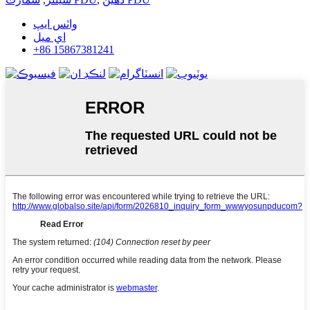
واٽس ايپ
اي ميل
+86 15867381241