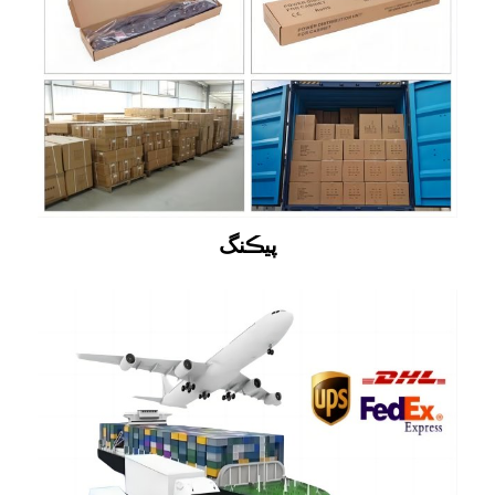
پيڪنگ