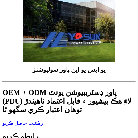
يو ايس يو اين پاور سوليوشنز
OEM ۽ ODM پاور ڊسٽريبيوشن يونٽ
(PDU) لاءِ هڪ پيشيور ۽ قابل اعتماد ٺاهيندڙ
توهان اعتبار ڪري سگهو ٿا
رڪنيت حاصل ڪريو
رابطو ڪريو