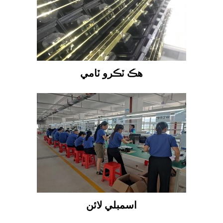
هڪ ٽڪرو ٽامي
اسمبلي لائن