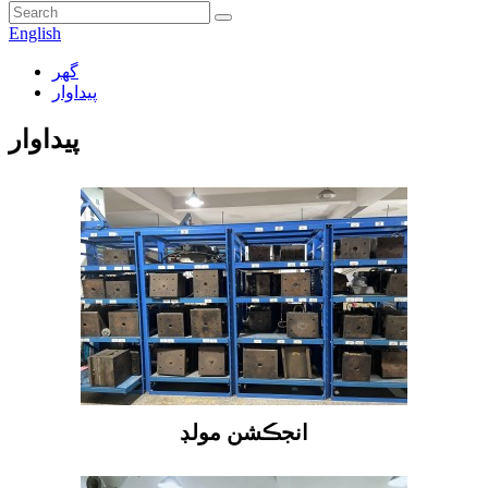
English
گھر
پيداوار
پيداوار
انجڪشن مولڊ