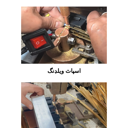
اسپاٽ ويلڊنگ