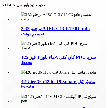
YOSUN جديد جديد پاور حل
3 مرحلو 32A IEC C13 C19 0U pdu
تقسيم يونٽ
هاء پاور 3 فيز 125A کان کني PDU سرج
تحفظ
42U iec 36 c13 6 c19 3phase مانيٽر ٿيل
ip pdu