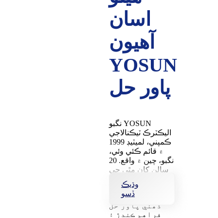
اسان
آهيون
YOSUN
پاور حل
نگبو YOSUN
اليڪٽرڪ ٽيڪنالاجي
ڪمپني، لميٽيڊ 1999
۾ قائم ڪئي وئي،
نگبو، چين ۾ واقع. 20
سالن کان مٿي جي
مسلسل ترقي ۽
وڌيڪ
جدت سان، YOSUN
ڏسو
چين جي معروف
ذھني پاور حل
فراهم ڪندڙ ۽