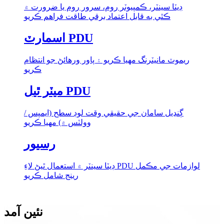
ڊيٽا سينٽر، ڪمپيوٽر روم، سرور روم يا ضرورت ۾
ڪٿي به قابل اعتماد برقي طاقت فراهم ڪريو
اسمارٽ PDU
ريموٽ مانيٽرنگ مهيا ڪريو ۽ پاور ورهائڻ جو انتظام
ڪريو
ميٽر ٿيل PDU
ڳنڍيل سامان جي حقيقي وقت لوڊ سطح (ايمپس /
وولٽس ۾) مهيا ڪريو
رسيور
ڊيٽا سينٽر ۾ استعمال ٿيڻ لاءِ PDU لوازمات جي مڪمل
رينج شامل ڪريو
نئين آمد