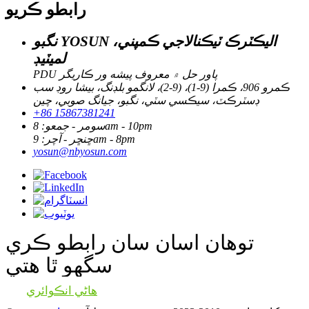
رابطو ڪريو
نگبو YOSUN اليڪٽرڪ ٽيڪنالاجي ڪمپني،
لميٽيڊ
PDU پاور حل ۾ معروف پيشه ور ڪاريگر
ڪمرو 906، ڪمرا (9-1)، (9-2)، لانگمو بلڊنگ، بيشا روڊ سب
ڊسٽرڪٽ، سيڪسي سٽي، نگبو، جيانگ صوبي، چين
+86 15867381241
سومر - جمعو: 8am - 10pm
ڇنڇر - آچر: 9am - 8pm
yosun@nbyosun.com
توهان اسان سان رابطو ڪري
سگهو ٿا هتي
هاڻي انڪوائري