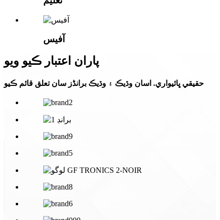
تعليم
آفيس
پاران اعتبار ڪيو ويو
حقيقي ڀائيواري. اسان وڌيڪ ۽ وڌيڪ برانڈز سان تعلق قائم ڪيو