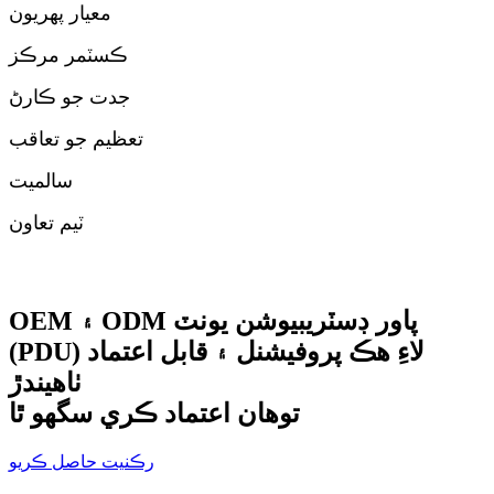
معيار پهريون
ڪسٽمر مرڪز
جدت جو ڪارڻ
تعظيم جو تعاقب
سالميت
ٽيم تعاون
OEM ۽ ODM پاور ڊسٽريبيوشن يونٽ
(PDU) لاءِ هڪ پروفيشنل ۽ قابل اعتماد
ٺاهيندڙ
توهان اعتماد ڪري سگهو ٿا
رڪنيت حاصل ڪريو