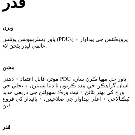
قدر
ويزن
پاور ڊسٽريبيوشن يونٽس (PDUs) پروڊڪٽس جي پيداوار ۾
عالمي ليڊر بڻجڻ لاءِ.
مشن
موثر، قابل اعتماد ۽ ذھني PDU پاور حل مهيا ڪرڻ سان،
اسان گراهڪن جي مدد ڪريون ٿا ڊيٽا سينٽرن ۾ بجلي جي
ورڇ کي بهتر بڻائڻ ۽ نيٽ ورڪ سهولتن جي ذريعي جديد
ٽيڪنالاجي ۽ اعلي پيداوار جي صلاحيتن، ۽ پائيدار کي فروغ
ڏيڻ.
قدر