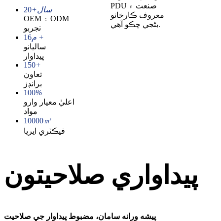
PDU صنعت ۾
+سال
20
معروف ڪارخانو
OEM ۽ ODM
بڻجي چڪو آھي.
تجربو
م +
16
ساليانو
پيداوار
150
+
تعاون
برانڊز
100
%
اعليٰ معيار وارو
مواد
10000
㎡
فيڪٽري ايريا
پيداواري صلاحيتون
پيشه ورانه سامان، مضبوط پيداوار جي صلاحيت