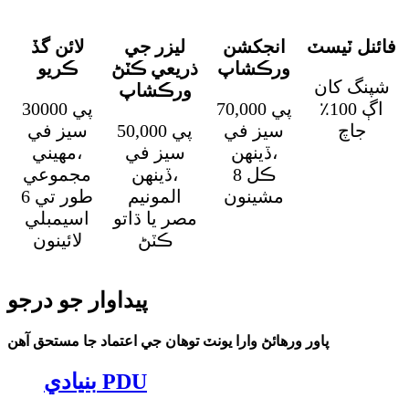
فائنل ٽيسٽ
انجکشن
ليزر جي
لائن گڏ
ورڪشاپ
ذريعي ڪٽڻ
ڪريو
شپنگ کان
ورڪشاپ
اڳ 100٪
70,000 پي
30000 پي
جاچ
سيز في
50,000 پي
سيز في
ڏينهن،
سيز في
مهيني،
ڪل 8
ڏينهن،
مجموعي
مشينون
المونيم
طور تي 6
مصر يا ڌاتو
اسيمبلي
ڪٽڻ
لائينون
پيداوار جو درجو
پاور ورهائڻ وارا يونٽ توهان جي اعتماد جا مستحق آهن
بنيادي PDU