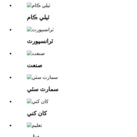
ٽيلي ڪام
ٽرانسپورٽ
صنعت
سمارٽ سٽي
کان کني