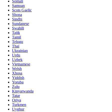
Somali
Samoan
Scots Gaelic
Shona
Sindhi
Sundanese
Swahili
Tajik
Tamil
Telugu
Thai
Ukrainian
Urdu
Uzbek
Vietnamese
Welsh
Xhosa
Yiddish
Yoruba
Zulu
Kinyarwanda
Tatar
Oriya
Turkmen
Uyghur