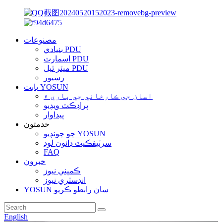
مصنوعات
بنيادي PDU
اسمارٽ PDU
ميٽر ٿيل PDU
رسيور
بابت YOSUN
اسان جي ڪارخاني جي باري ۾
پراڊڪٽ ويڊيو
پيداوار
خدمتون
ڇو چونڊيو YOSUN
سرٽيفڪيٽ ڊائون لوڊ
FAQ
خبرون
ڪمپني نيوز
انڊسٽري نيوز
YOSUN سان رابطو ڪريو
English