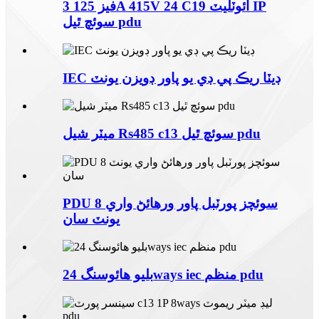
3 فيز 125A 415V 24 C19 آئوٽليٽ IP
سوئچ ٿيل pdu
IEC ڊيٽا ريڪ پي ڊي يو پاور ڊويزن يونٽ
ميٽر شيل Rs485 c13 سوئچ ٿيل pdu
PDU 8 سوئچز پورٽبل پاور ورهائڻ واري
يونٽ سان
بليو هائوسنگ 24ways iec منظم pdu