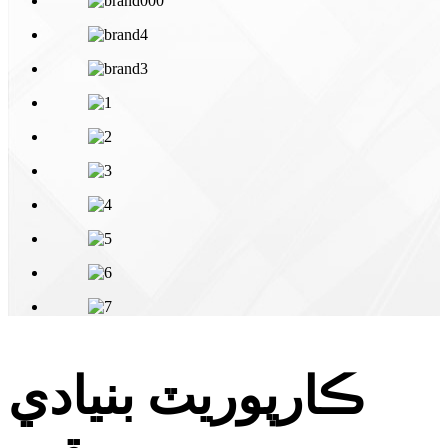
ڪارپوريٽ بنيادي