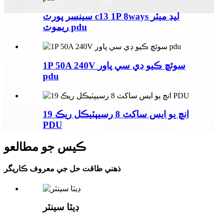
سينسر پورٽ c13 1P 8ways ليڊ ميٽر
ريموٽ pdu
1P 50A 240V سوئچ ڪيو ڊي سي پاور
pdu
19 انچ يو ايس ساکٽ 8 رسيپٽيڪل ريڪ
PDU
ڪيس جو مطالعو
ذھني طاقت حل جي معروف ڪاريگر
ڊيٽا سينٽر