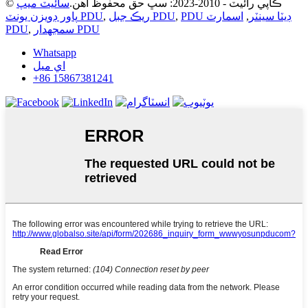
© ڪاپي رائيٽ - 2010-2023: سڀ حق محفوظ آهن.
سائيٽ ميپ
PDU ڊيٽا سينٽر
,
اسمارٽ
,
ريڪ جبل PDU
,
پاور ڊويزن يونٽ PDU
سمجھدار PDU
,
PDU
Whatsapp
اي ميل
+86 15867381241