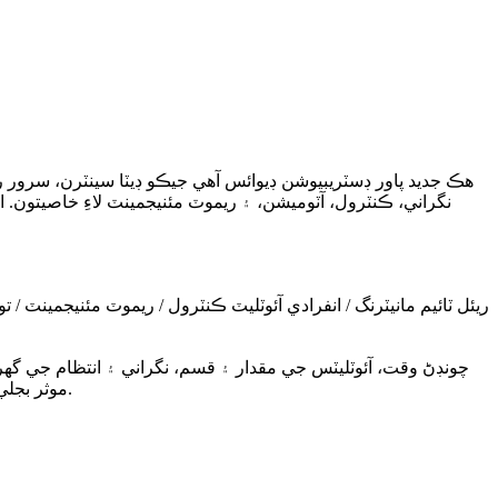
نگراني، ڪنٽرول، آٽوميشن، ۽ ريموٽ مئنيجمينٽ لاءِ خاصيتون
ريئل ٽائيم مانيٽرنگ / انفرادي آئوٽليٽ ڪنٽرول / ريموٽ مئنيجمينٽ / ت
جديد ڊيٽا سينٽرن ۾، سمارٽ PDUs موثر بجلي جي ورڇ جي ضمانت، توانائي جي خرچن کي گهٽائڻ، ۽ اعليٰ دستيابي برقرار رکڻ لاءِ ڪارآمد اوزار آهن.