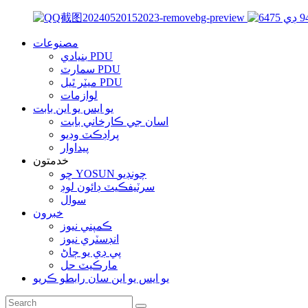
مصنوعات
بنيادي PDU
سمارٽ PDU
ميٽر ٿيل PDU
لوازمات
يو ايس يو اين بابت
اسان جي ڪارخاني بابت
پراڊڪٽ وڊيو
پيداوار
خدمتون
ڇو YOSUN چونڊيو
سرٽيفڪيٽ ڊائون لوڊ
سوال
خبرون
ڪمپني نيوز
انڊسٽري نيوز
پي ڊي يو ڄاڻ
مارڪيٽ حل
يو ايس يو اين سان رابطو ڪريو