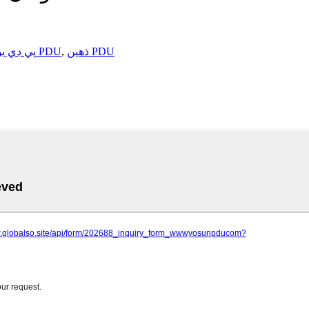
ذهين PDU
,
سمارٽ PDU
پي ڊي يو 