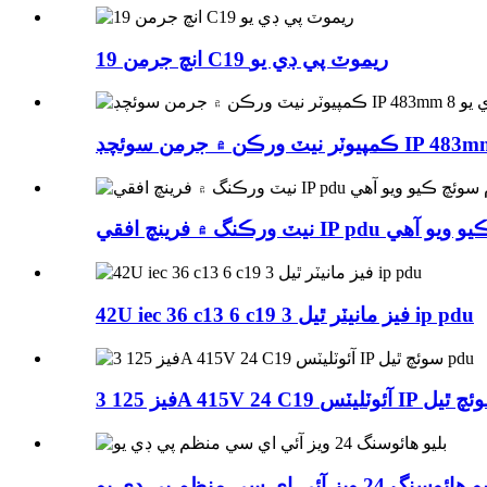
19 انچ جرمن C19 ريموٽ پي ڊي يو
ارم سوئچ ڪيو ويو آهي
42U iec 36 c13 6 c19 3 فيز مانيٽر ٿيل ip pdu
ائوسنگ 24 ويز آئي اي سي منظم پي ڊي يو