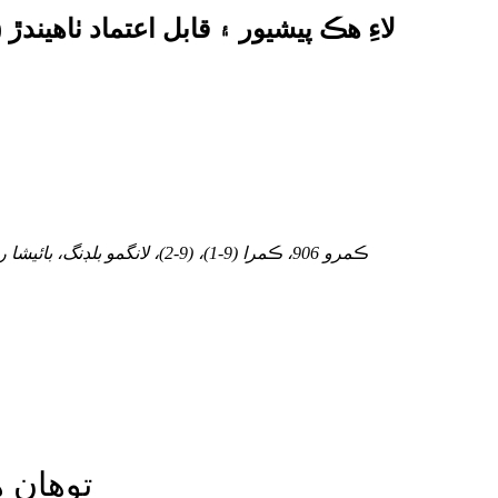
OEM ۽ ODM پاور ڊسٽريبيوشن يونٽ (PDU) لاءِ هڪ پيشيور ۽ قابل اعتماد ٺاهيندڙ
ڪمرو 906، ڪمرا (9-1)، (9-2)، لانگمو بلڊنگ، بائيشا روڊ سب ڊسٽرڪٽ، سِڪسي سٽي، ننگبو، جيانگ پرووائس، چين
توهان 