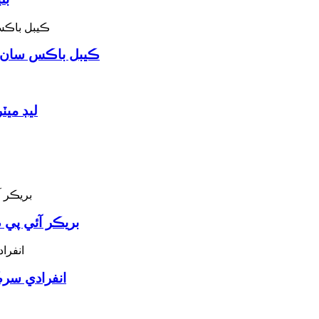
ڪيبل باڪس سان يو
سينسر پورٽ ays
L6-50P سنگل فيز 63A ب
انفرادي سرڪٽ بريڪر 4 طريقن