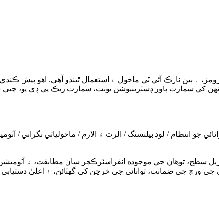
. انهن کي سمارٽ پاور ڊسٽريبيوشن يونٽ، سمارٽ ريڪ پي ڊي يو، چئي
وانائي جو انتظام / لوڊ بيلنسنگ / الرٽ ۽ الارم / ماحولياتي نگراني /