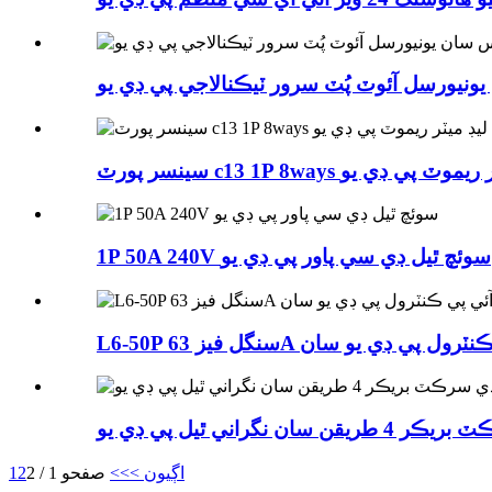
نيورسل آئوٽ پُٽ سرور ٽيڪنالاجي پي ڊي يو
c13 1P 8w ليڊ ميٽر ريموٽ پي ڊي يو
1P 50A 240V سوئچ ٿيل ڊي سي پاور پي ڊي يو
ريڪر آئي پي ڪنٽرول پي ڊي يو سان
 سان نگراني ٿيل پي ڊي يو
اڳيون >
>>
صفحو 1 / 2
2
1