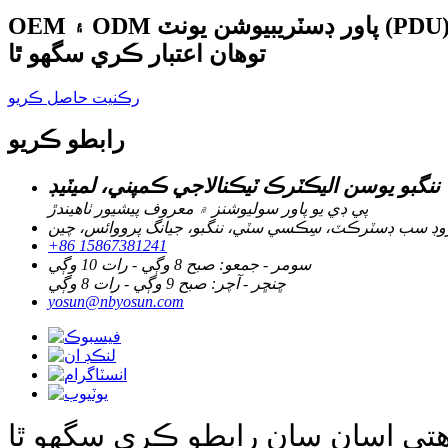
توهان اعتبار ڪري سگهو ٿا
رڪنيت حاصل ڪريو
رابطو ڪريو
ننگبو يوسن اليڪٽرڪ ٽيڪنالاجي ڪمپني، لميٽيڊ
پي ڊي يو پاور سوليوشنز ۾ معروف پيشيور ٺاهيندڙ
+86 15867381241
سومر - جمعو: صبح 8 وڳي - رات 10 وڳي
ڇنڇر - آچر: صبح 9 وڳي - رات 8 وڳي
yosun@nbyosun.com
هتي اسان سان رابطو ڪري سگهو ٿا