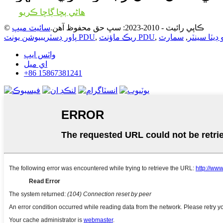
هاڻي پڇا ڳاڇا ڪريو
© ڪاپي رائيٽ - 2010-2023: سڀ حق محفوظ آهن.
سائيٽ ميپ
ڊيٽا سينٽر
,
,
ريڪ ماؤنٽ PDU
,
پاور ڊسٽريبيوشن يونٽ PDU
واٽس ايپ
اي ميل
+86 15867381241