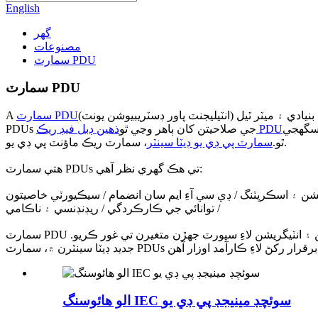
English
گھر
مصنوعات
سمارٽ PDU
سمارٽ PDU
(انٽيليجنٽ پاور ڊسٽريبيوشن يونٽ) هڪ جديد پاور ڊسٽريبيوشن ڊيوائس آهي جيڪو ڊيٽا سينٽرن، سرور رومز، ۽ ٻين نازڪ آئي ٽي ماحول ۾ استعمال ٿيندو آهي. اهو پيش ڪندي بنيادي ۽ ميٽر ٿيل
سمارٽ PDU
A
 سگهجي
ذهين ڊبل فيڊ ريڪ PDU
PDUs جي صلاحيتن کان ٻاهر وڃي ٿو
، سمارٽ ريڪ ماؤنٽ پي ڊي يو.
ٿو.
سمارٽ پي ڊي يو ڊيٽا سينٽر
هتي سمارٽ PDUs تي هڪ گهري نظر آهي:
 آٽوميشن ۽ اسڪرپٽنگ / ڊي سي آءِ ايم سان انضمام / سيڪيورٽي خاصيتون
/ توانائي جي ڪارڪردگي / ريڊنڊنسي ۽ ناڪامي
سمارٽ PDU چونڊڻ وقت، آئوٽليٽس جي مقدار ۽ قسم، نگراني ۽ انتظام جي گهربل سطح، توهان جي موجوده انفراسٽرڪچر سان مطابقت، ۽ آٽوميشن ۽ انٽيگريشن لاءِ سپورٽ جهڙن متغيرن تي غور ڪريو.
الو هائوسنگ IEC سوئچڊ مينيجڊ پي ڊي يو