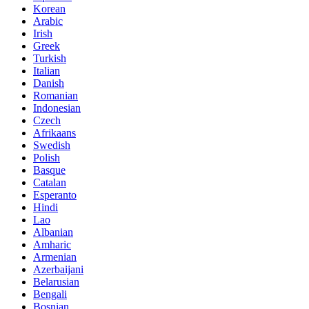
Korean
Arabic
Irish
Greek
Turkish
Italian
Danish
Romanian
Indonesian
Czech
Afrikaans
Swedish
Polish
Basque
Catalan
Esperanto
Hindi
Lao
Albanian
Amharic
Armenian
Azerbaijani
Belarusian
Bengali
Bosnian