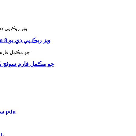
ڪمپيوٽر نيٽ ورڪن ۾ جرمن سوئچڊ IP 483mm 8 ويز ريڪ پي ڊي يو
نيٽ ورڪنگ ۾ فرينچ افقي IP pdu جو مڪمل ف
3 فيز 125A 415V 24 C19 آئوٽليٽس IP سوئچ ٿيل pdu
بليو ه