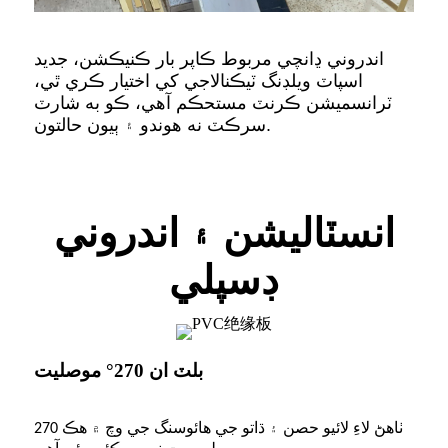
اندروني ڍانچي مربوط ڪاپر بار ڪنيڪشن، جديد
اسپاٽ ويلڊنگ ٽيڪنالاجي کي اختيار ڪري ٿي،
ٽرانسميشن ڪرنٽ مستحڪم آهي، ڪو به شارٽ
سرڪٽ نه هوندو ۽ ٻيون حالتون.
انسٽاليشن ۽ اندروني
ڊسپلي
بلٽ ان 270° موصليت
270 ٺاهڻ لاءِ لائيو حصن ۽ ڌاتو جي هائوسنگ جي وچ ۾ هڪ