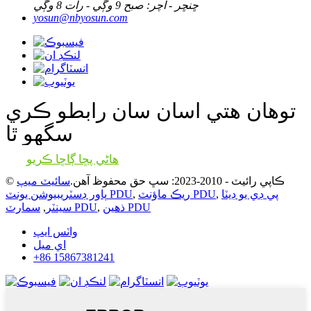
ڇنڇر - آچر: صبح 9 وڳي - رات 8 وڳي
yosun@nbyosun.com
توهان هتي اسان سان رابطو ڪري
سگهو ٿا
هاڻي پڇا ڳاڇا ڪريو
© ڪاپي رائيٽ - 2010-2023: سڀ حق محفوظ آهن.
سائيٽ ميپ
پي ڊي يو ڊيٽا
,
ريڪ ماؤنٽ PDU
,
پاور ڊسٽريبيوشن يونٽ PDU
ذهين PDU
,
سمارٽ PDU
سينٽر
,
واٽس ايپ
اي ميل
+86 15867381241