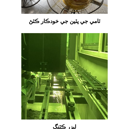
ٽامي جي پٽين جي خودڪار ڪٽڻ
ليزر ڪٽنگ