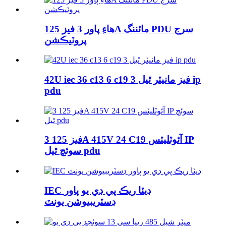
هاءِ پاور 3 فيز 125A مائننگ PDU سرج
پروٽيڪشن
42U iec 36 c13 6 c19 3 فيز مانيٽر ٿيل ip
pdu
3 فيز 125A 415V 24 C19 آئوٽليٽس IP
سوئچ ٿيل pdu
IEC ڊيٽا ريڪ پي ڊي يو پاور
ڊسٽريبيوشن يونٽ