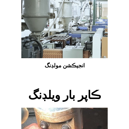
انجيڪشن مولڊنگ
ڪاپر بار ويلڊنگ