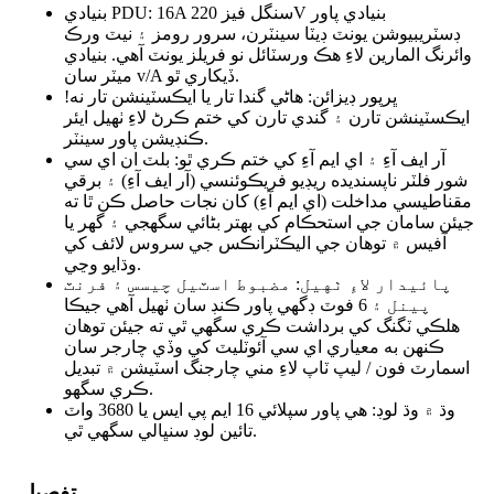
بنيادي PDU: 16A سنگل فيز 220V بنيادي پاور
ڊسٽريبيوشن يونٽ ڊيٽا سينٽرن، سرور رومز ۽ نيٽ ورڪ
وائرنگ المارين لاءِ هڪ ورسٽائل نو فريلز يونٽ آهي. بنيادي
ميٽر سان v/A ڏيکاري ٿو.
ڀرپور ڊيزائن: هاڻي گندا تار يا ايڪسٽينشن تار نه!
ايڪسٽينشن تارن ۽ گندي تارن کي ختم ڪرڻ لاءِ ٺهيل ايئر
ڪنڊيشن پاور سينٽر.
آر ايف آءِ ۽ اي ايم آءِ کي ختم ڪري ٿو: بلٽ ان اي سي
شور فلٽر ناپسنديده ريڊيو فريڪوئنسي (آر ايف آءِ) ۽ برقي
مقناطيسي مداخلت (اي ايم آءِ) کان نجات حاصل ڪن ٿا ته
جيئن سامان جي استحڪام کي بهتر بڻائي سگهجي ۽ گهر يا
آفيس ۾ توهان جي اليڪٽرانڪس جي سروس لائف کي
وڌايو وڃي.
پائيدار لاءِ ٺهيل: مضبوط اسٽيل چيسس ۽ فرنٽ
پينل ۽ 6 فوٽ ڊگهي پاور ڪنڊ سان ٺهيل آهي جيڪا
هلڪي ٽگنگ کي برداشت ڪري سگهي ٿي ته جيئن توهان
ڪنهن به معياري اي سي آئوٽليٽ کي وڏي چارجر سان
اسمارٽ فون / ليپ ٽاپ لاءِ مني چارجنگ اسٽيشن ۾ تبديل
ڪري سگهو.
وڌ ۾ وڌ لوڊ: هي پاور سپلائي 16 ايم پي ايس يا 3680 واٽ
تائين لوڊ سنڀالي سگهي ٿي.
تفصيل