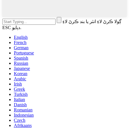
ڳولا ڪرڻ لاءِ انٽر يا بند ڪرڻ لاءِ
ESC دٻايو.
English
French
German
Portuguese
Spanish
Russian
Japanese
Korean
Arabic
Irish
Greek
Turkish
Italian
Danish
Romanian
Indonesian
Czech
Afrikaans