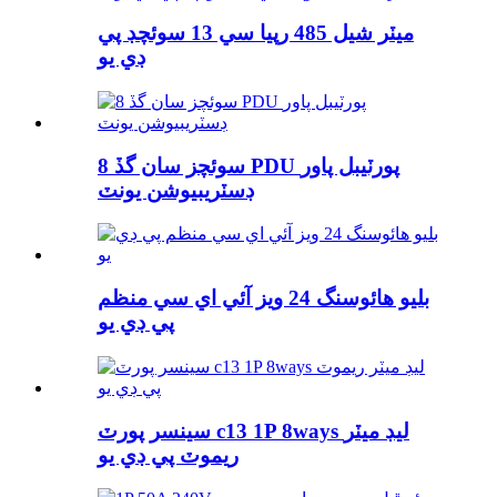
ميٽر شيل 485 رپيا سي 13 سوئچڊ پي
ڊي يو
8 سوئچز سان گڏ PDU پورٽيبل پاور
ڊسٽريبيوشن يونٽ
بليو هائوسنگ 24 ويز آئي اي سي منظم
پي ڊي يو
سينسر پورٽ c13 1P 8ways ليڊ ميٽر
ريموٽ پي ڊي يو