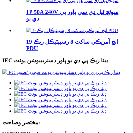
1P 50A 240V سوئچ ٿيل ڊي سي پاور پي
ڊي يو
19 انچ آمريڪي ساکٽ 8 رسيپٽيڪل ريڪ
PDU
IEC ڊيٽا ريڪ پي ڊي يو پاور ڊسٽريبيوشن يونٽ
مختصر وضاحت: