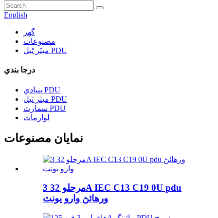
English
گھر
مصنوعات
ميٽر ٿيل PDU
درجا بندي
بنيادي PDU
ميٽر ٿيل PDU
سمارٽ PDU
لوازمات
نمايان مصنوعات
3 مرحلو 32A IEC C13 C19 0U pdu
ورهائڻ وارو يونٽ