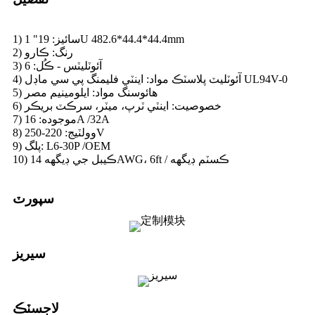
1) سائيز: 19" 1U 482.6*44.4*44.4mm
2) رنگ: ڪارو
3) آئوٽليٽس - ڪُل: 6
4) آئوٽليٽ پلاسٽڪ مواد: اينٽي فليمنگ پي سي ماڊل UL94V-0
5) هائوسنگ مواد: ايلومينيم مصر
6) خصوصيت: اينٽي ٽرپ، ميٽر، سرڪٽ بريڪر
7) موجوده: 16A /32A
8) وولٽيج: 220-250V
9) پلگ: L6-30P /OEM
10) ڪيبل جي ڊيگهه 14AWG، 6ft / ڪسٽم ڊيگهه
سپورٽ
سيريز
لاجسٽڪ