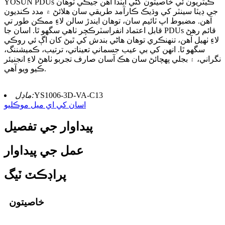
YOSUN PDUs ڪيتريون ئي خاصيتون کڻي ايندا آهن جيڪي توهان
جي ڊيٽا سينٽر کي وڌيڪ ڪارآمد طريقي سان هلائڻ ۾ مدد ڪنديون
آهن. مضبوط اپ ٽائيم سان، توهان ايندڙ سالن لاءِ ممڪن طور تي
قابل اعتماد انفراسٽرڪچر ٺاهي سگهو ٿا. اسان جا PDUs قائم رهڻ
لاءِ ٺهيل آهن، تنهنڪري توهان هاڻي بندش کي ٿيڻ کان اڳ ئي روڪي
سگهو ٿا. انهن کي بي عيب جسماني تعیناتي، ترتيب، ڪميشننگ،
نگراني، ۽ بجلي پهچائڻ سان هڪ آسان صارف تجربو ٺاهڻ لاءِ انجنيئر
ڪيو ويو آهي.
YS1006-3D-VA-C13
ماڊل:
اسان کي اي ميل موڪليو
پيداوار جي تفصيل
عمل جي پيداوار
پراڊڪٽ ٽيگ
خاصيتون