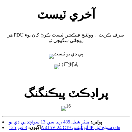
آخري ٽيسٽ
هر PDU صرف ڪرنٽ ۽ وولٽيج فنڪشن ٽيسٽ ڪرڻ کان پوءِ
پهچائي سگهجي ٿو.
پراڊڪٽ پيڪنگنگ
پوئين:
ميٽر شيل 485 رپيا سي 13 سوئچڊ پي ڊي يو
3 فيز 125A 415V 24 C19 آئوٽليٽس IP سوئچ ٿيل pdu
اڳيون: