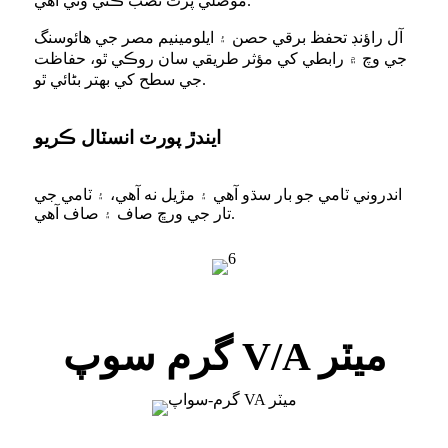
موصلي پرت نصب ڪئي وئي آهي.
آل راؤنڊ تحفظ برقي حصن ۽ ايلومينيم مصر جي هائوسنگ
جي وچ ۾ رابطي کي مؤثر طريقي سان روڪي ٿو، حفاظت
جي سطح کي بهتر بڻائي ٿو.
ايندڙ پورٽ انسٽال ڪريو
اندروني ٽامي جو بار سڌو آهي ۽ مڙيل نه آهي، ۽ ٽامي جي
تار جي ورڇ صاف ۽ صاف آهي.
گرم سوپ V/A ميٽر