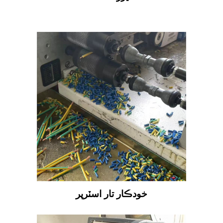
خودڪار تار اسٽرپر