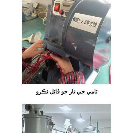
ٽامي جي تار جو ڦاٽل ٽڪرو