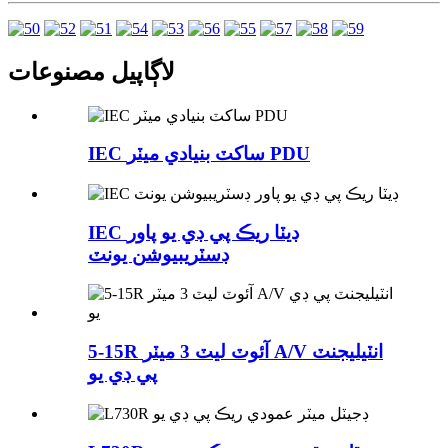
لاڳاپيل مصنوعات
IEC ساکٽ بنيادي ميٽر PDU
IEC ڊيٽا ريڪ پي ڊي يو پاور
ڊسٽريبيوشن يونٽ
5-15R آئوٽ ليٽ 3 ميٽر A/V انٽيليجنٽ
پي ڊي يو