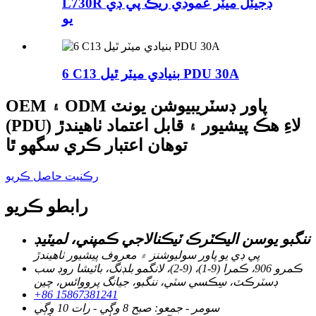
L730R ڊجيٽل ميٽر عمودي ريڪ پي ڊي
يو
6 C13 بنيادي ميٽر ٿيل PDU 30A
OEM ۽ ODM پاور ڊسٽريبيوشن يونٽ
(PDU) لاءِ هڪ پيشيور ۽ قابل اعتماد ٺاهيندڙ
توهان اعتبار ڪري سگهو ٿا
رڪنيت حاصل ڪريو
رابطو ڪريو
ننگبو يوسن اليڪٽرڪ ٽيڪنالاجي ڪمپني، لميٽيڊ
پي ڊي يو پاور سوليوشنز ۾ معروف پيشيور ٺاهيندڙ
ڪمرو 906، ڪمرا (9-1)، (9-2)، لانگمو بلڊنگ، بائيشا روڊ سب
ڊسٽرڪٽ، سِڪسي سٽي، ننگبو، جيانگ پرووائس، چين
+86 15867381241
سومر - جمعو: صبح 8 وڳي - رات 10 وڳي