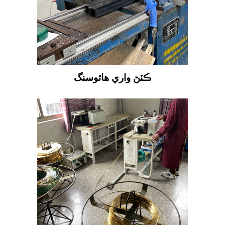
ڪٽڻ واري هائوسنگ