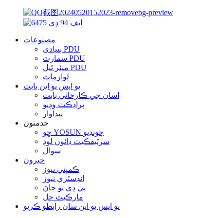
مصنوعات
بنيادي PDU
سمارٽ PDU
ميٽر ٿيل PDU
لوازمات
يو ايس يو اين بابت
اسان جي ڪارخاني بابت
پراڊڪٽ وڊيو
پيداوار
خدمتون
ڇو YOSUN چونڊيو
سرٽيفڪيٽ ڊائون لوڊ
سوال
خبرون
ڪمپني نيوز
انڊسٽري نيوز
پي ڊي يو ڄاڻ
مارڪيٽ حل
يو ايس يو اين سان رابطو ڪريو