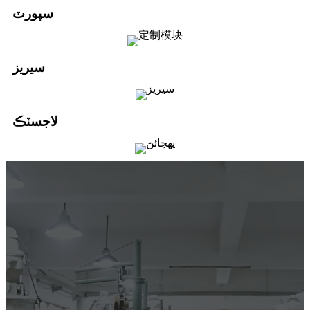
سپورٽ
سيريز
لاجسٽڪ