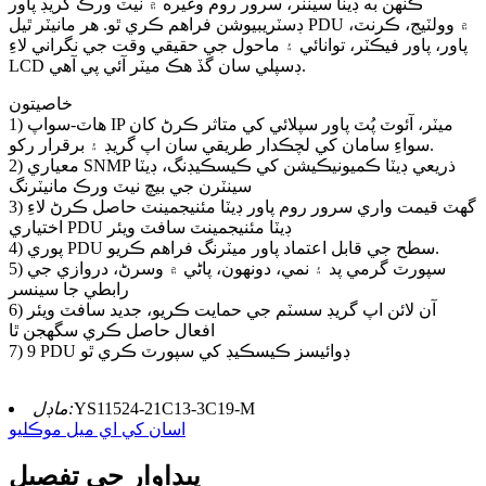
ڪنهن به ڊيٽا سينٽر، سرور روم وغيره ۾ نيٽ ورڪ گريڊ پاور
ڊسٽريبيوشن فراهم ڪري ٿو. هر مانيٽر ٿيل PDU ۾ وولٽيج، ڪرنٽ،
پاور، پاور فيڪٽر، توانائي ۽ ماحول جي حقيقي وقت جي نگراني لاءِ
LCD ڊسپلي سان گڏ هڪ ميٽر آئي پي آهي.
خاصيتون
1) هاٽ-سواپ IP ميٽر، آئوٽ پُٽ پاور سپلائي کي متاثر ڪرڻ کان
سواءِ سامان کي لچڪدار طريقي سان اپ گريڊ ۽ برقرار رکو.
2) معياري SNMP ذريعي ڊيٽا ڪميونيڪيشن کي ڪيسڪيڊنگ، ڊيٽا
سينٽرن جي بيچ نيٽ ورڪ مانيٽرنگ
3) گھٽ قيمت واري سرور روم پاور ڊيٽا مئنيجمينٽ حاصل ڪرڻ لاءِ
اختياري PDU ڊيٽا مئنيجمينٽ سافٽ ويئر
4) پوري PDU سطح جي قابل اعتماد پاور ميٽرنگ فراهم ڪريو.
5) سپورٽ گرمي پد ۽ نمي، دونھون، پاڻي ۾ وسرڻ، دروازي جي
رابطي جا سينسر
6) آن لائن اپ گريڊ سسٽم جي حمايت ڪريو، جديد سافٽ ويئر
افعال حاصل ڪري سگھجن ٿا
7) 9 PDU ڊوائيسز ڪيسڪيڊ کي سپورٽ ڪري ٿو
YS11524-21C13-3C19-M
ماڊل:
اسان کي اي ميل موڪليو
پيداوار جي تفصيل