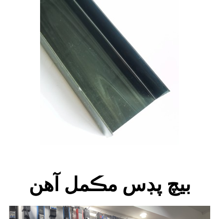
بيچ پڊس مڪمل آهن