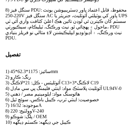
8) سنگل فيز PDU: محفوظ، قابل اعتماد پاور ڊسٽريبيوشن يونٽ
220-250V سنگل فيز AC پاور کي يوٽيلٽي آئوٽليٽ، جنريٽر يا UPS
سسٽم کان ڪيترن ئي لوڊن تائين هڪ اعليٰ کثافت واري آئي ٽي
ماحول ۾ پهچائي ٿو. نيٽ ورڪنگ، ٽيليڪام، سيڪيورٽي، PDU
نيٽ ورڪنگ، ۽ آڊيو/وڊيو ايپليڪيشنن لاءِ مثالي نو فريلز بنيادي
PDU.
تفصيل
1) سائيز: 1175*62.3*45mm
2) رنگ: ڪارو
3) آئوٽليٽس - ڪل: 21*لاڪنگ C13+3*لاڪنگ C19
4) آئوٽليٽ پلاسٽڪ مواد: اينٽي فليمنگ پي سي ماڊل UL94V-0
5) هائوسنگ مواد: ايلومينيم مصر / ذهني
6) خصوصيت: اينٽي ٽرپ، ڪيبل باڪس، سوئچ ٿيل
7) موجوده: 16/32A
8) وولٽيج: 220V-240
9) پلگ: شوڪو / OEM
10) ڪيبل جي ڊيگهه: ڪسٽم ڊيگهه