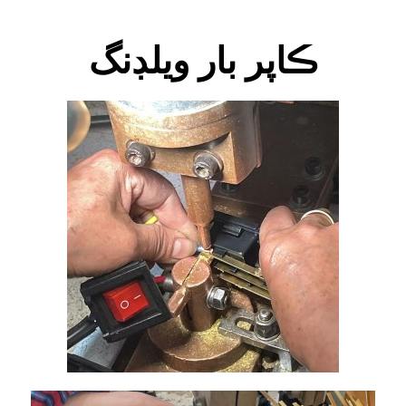
ڪاپر بار ويلڊنگ