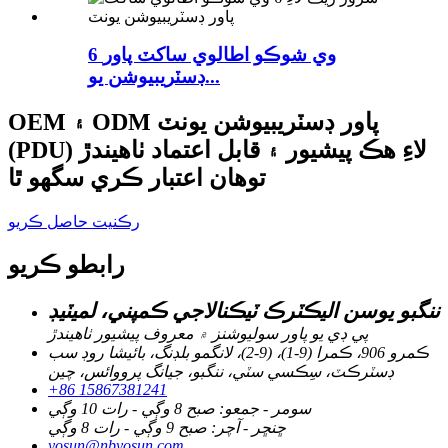
6 وي شوڪو اطالوي ساکٽ پاور
ڊسٽريبيوشن يو...
OEM ۽ ODM پاور ڊسٽريبيوشن يونٽ
(PDU) لاءِ هڪ پيشيور ۽ قابل اعتماد ٺاهيندڙ
توهان اعتبار ڪري سگهو ٿا
رڪنيت حاصل ڪريو
رابطو ڪريو
ننگبو يوسن اليڪٽرڪ ٽيڪنالاجي ڪمپني، لميٽيڊ
پي ڊي يو پاور سوليوشنز ۾ معروف پيشيور ٺاهيندڙ
ڪمرو 906، ڪمرا (9-1)، (9-2)، لانگمو بلڊنگ، بائيشا روڊ سب
ڊسٽرڪٽ، سِڪسي سٽي، ننگبو، جيانگ پرووائس، چين
+86 15867381241
سومر - جمعو: صبح 8 وڳي - رات 10 وڳي
ڇنڇر - آچر: صبح 9 وڳي - رات 8 وڳي
yosun@nbyosun.com