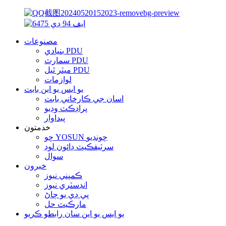
مصنوعات
بنيادي PDU
سمارٽ PDU
ميٽر ٿيل PDU
لوازمات
يو ايس يو اين بابت
اسان جي ڪارخاني بابت
پراڊڪٽ وڊيو
پيداوار
خدمتون
ڇو YOSUN چونڊيو
سرٽيفڪيٽ ڊائون لوڊ
سوال
خبرون
ڪمپني نيوز
انڊسٽري نيوز
پي ڊي يو ڄاڻ
مارڪيٽ حل
يو ايس يو اين سان رابطو ڪريو