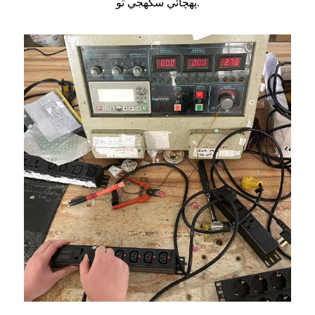
پهچائي سگهجي ٿو.