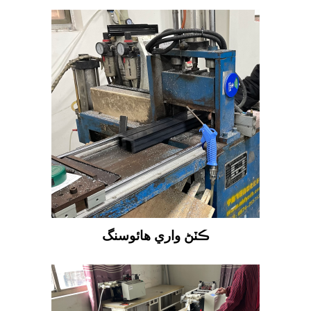
ڪٽڻ واري هائوسنگ