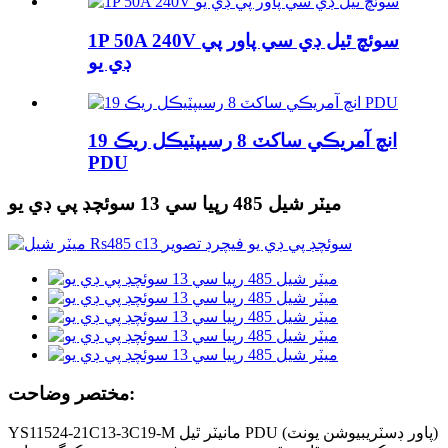
1P 50A 240V سوئچ ٿيل ڊي سي پاور پي
ڊي يو
19 انچ آمريڪي ساکٽ 8 رسيپٽيڪل ريڪ
PDU
ميٽر شيل 485 رپيا سي 13 سوئچڊ پي ڊي يو
مختصر وضاحت:
YS11524-21C13-3C19-M مانيٽر ٿيل PDU (پاور ڊسٽريبيوشن يونٽ)