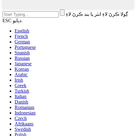
ڳولا ڪرڻ لاءِ انٽر يا بند ڪرڻ لاءِ
ESC دٻايو.
English
French
German
Portuguese
Spanish
Russian
Japanese
Korean
Arabic
Irish
Greek
Turkish
Italian
Danish
Romanian
Indonesian
Czech
Afrikaans
Swedish
Polish