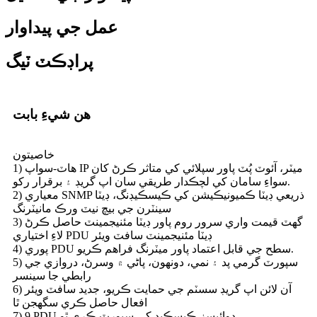
عمل جي پيداوار
پراڊڪٽ ٽيگ
هن شيءِ بابت
خاصيتون
1) هاٽ-سواپ IP ميٽر، آئوٽ پُٽ پاور سپلائي کي متاثر ڪرڻ کان
سواءِ سامان کي لچڪدار طريقي سان اپ گريڊ ۽ برقرار رکو.
2) معياري SNMP ذريعي ڊيٽا ڪميونيڪيشن کي ڪيسڪيڊنگ، ڊيٽا
سينٽرن جي بيچ نيٽ ورڪ مانيٽرنگ
3) گھٽ قيمت واري سرور روم پاور ڊيٽا مئنيجمينٽ حاصل ڪرڻ
لاءِ اختياري PDU ڊيٽا مئنيجمينٽ سافٽ ويئر
4) پوري PDU سطح جي قابل اعتماد پاور ميٽرنگ فراهم ڪريو.
5) سپورٽ گرمي پد ۽ نمي، دونھون، پاڻي ۾ وسرڻ، دروازي جي
رابطي جا سينسر
6) آن لائن اپ گريڊ سسٽم جي حمايت ڪريو، جديد سافٽ ويئر
افعال حاصل ڪري سگھجن ٿا
7) 9 PDU ڊوائيسز ڪيسڪيڊ کي سپورٽ ڪري ٿو