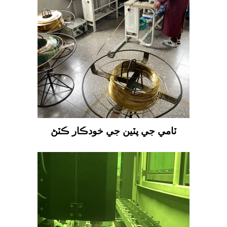
ٽامي جي پٽين جي خودڪار ڪٽڻ