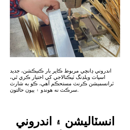
اندروني ڍانچي مربوط ڪاپر بار ڪنيڪشن، جديد
اسپاٽ ويلڊنگ ٽيڪنالاجي کي اختيار ڪري ٿي،
ٽرانسميشن ڪرنٽ مستحڪم آهي، ڪو به شارٽ
سرڪٽ نه هوندو ۽ ٻيون حالتون.
انسٽاليشن ۽ اندروني