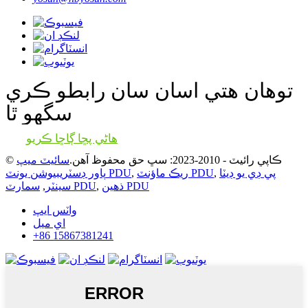
توهان هتي اسان سان رابطو ڪري
سگهو ٿا
هاڻي پڇا ڳاڇا ڪريو
© ڪاپي رائيٽ - 2010-2023: سڀ حق محفوظ آهن.
سائيٽ ميپ
پي ڊي يو ڊيٽا
,
ريڪ ماؤنٽ PDU
,
پاور ڊسٽريبيوشن يونٽ PDU
ذهين PDU
,
سمارٽ PDU
سينٽر
,
واٽس ايپ
اي ميل
+86 15867381241