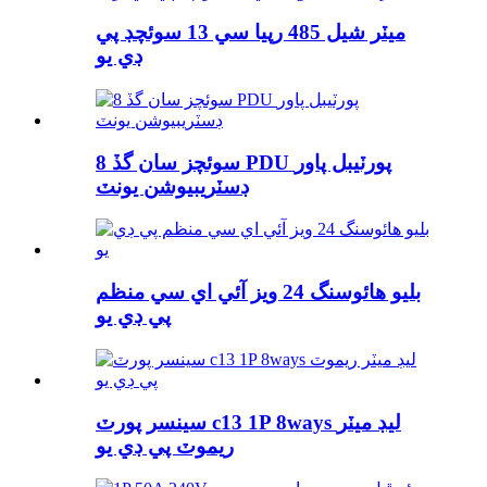
ميٽر شيل 485 رپيا سي 13 سوئچڊ پي
ڊي يو
8 سوئچز سان گڏ PDU پورٽيبل پاور
ڊسٽريبيوشن يونٽ
بليو هائوسنگ 24 ويز آئي اي سي منظم
پي ڊي يو
سينسر پورٽ c13 1P 8ways ليڊ ميٽر
ريموٽ پي ڊي يو