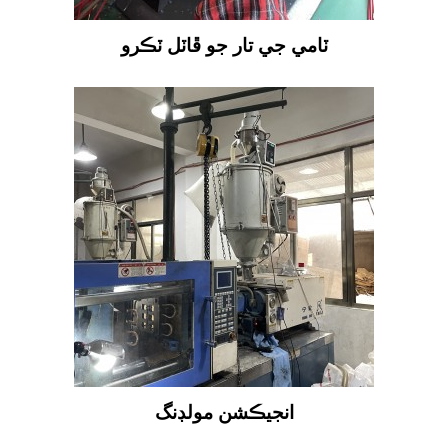
ٽامي جي تار جو ڦاٽل ٽڪرو
انجيڪشن مولڊنگ