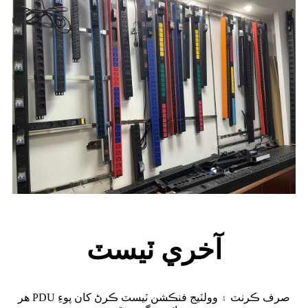
آخري ٽيسٽ
هر PDU صرف ڪرنٽ ۽ وولٽيج فنڪشن ٽيسٽ ڪرڻ کان پوءِ