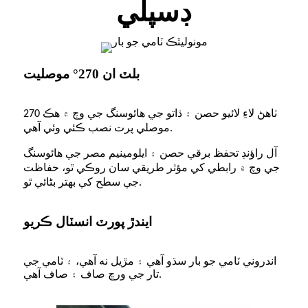
ڊسپلي
بلٽ ان 270° موصليت
270 ٺاهڻ لاءِ لائيو حصن ۽ ڌاتو جي هائوسنگ جي وچ ۾ هڪ
موصلي پرت نصب ڪئي وئي آهي.
آل راؤنڊ تحفظ برقي حصن ۽ ايلومينيم مصر جي هائوسنگ
جي وچ ۾ رابطي کي مؤثر طريقي سان روڪي ٿو، حفاظت
جي سطح کي بهتر بڻائي ٿو.
ايندڙ پورٽ انسٽال ڪريو
اندروني ٽامي جو بار سڌو آهي ۽ مڙيل نه آهي، ۽ ٽامي جي
تار جي ورڇ صاف ۽ صاف آهي.