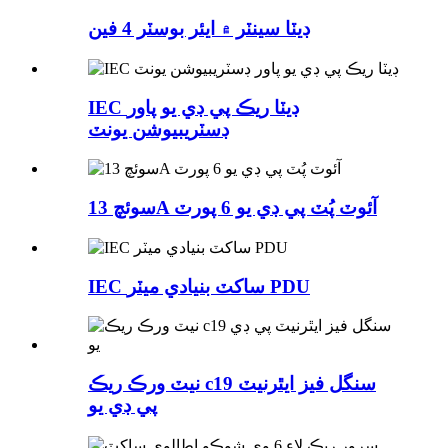
ڊيٽا سينٽر ۾ ايئر بوسٽر 4 فين
IEC ڊيٽا ريڪ پي ڊي يو پاور
ڊسٽريبيوشن يونٽ
سوئچ 13A آئوٽ پُٽ پي ڊي يو 6 پورٽ
IEC ساکٽ بنيادي ميٽر PDU
نيٽ ورڪ ريڪ c19 سنگل فيز ايٿرنيٽ
پي ڊي يو