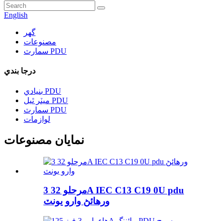
English
گھر
مصنوعات
سمارٽ PDU
درجا بندي
بنيادي PDU
ميٽر ٿيل PDU
سمارٽ PDU
لوازمات
نمايان مصنوعات
3 مرحلو 32A IEC C13 C19 0U pdu
ورهائڻ وارو يونٽ