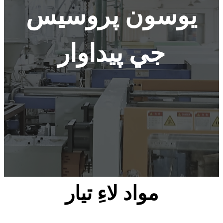
يوسون پروسيس
جي پيداوار
مواد لاءِ تيار