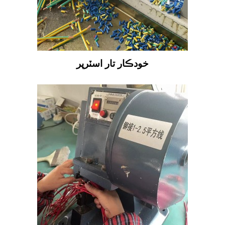
خودڪار تار اسٽرپر