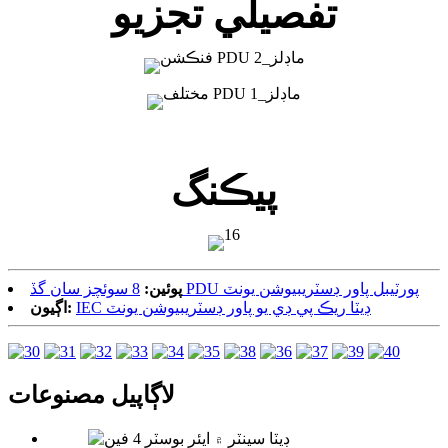
تفصيلي تجزيو
پيڪنگ
8 سوئچز سان گڏ PDU پورٽيبل پاور ڊسٽريبيوشن يونٽ
پوئين:
IEC ڊيٽا ريڪ پي ڊي يو پاور ڊسٽريبيوشن يونٽ
اڳيون:
لاڳاپيل مصنوعات