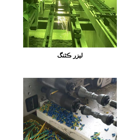
ليزر ڪٽنگ