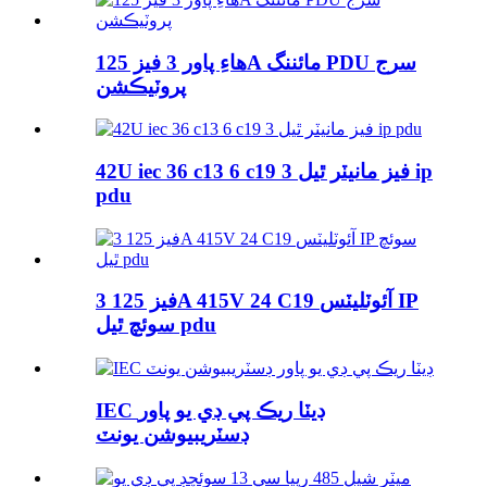
هاءِ پاور 3 فيز 125A مائننگ PDU سرج
پروٽيڪشن
42U iec 36 c13 6 c19 3 فيز مانيٽر ٿيل ip
pdu
3 فيز 125A 415V 24 C19 آئوٽليٽس IP
سوئچ ٿيل pdu
IEC ڊيٽا ريڪ پي ڊي يو پاور
ڊسٽريبيوشن يونٽ