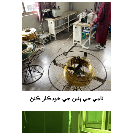
ٽامي جي پٽين جي خودڪار ڪٽڻ