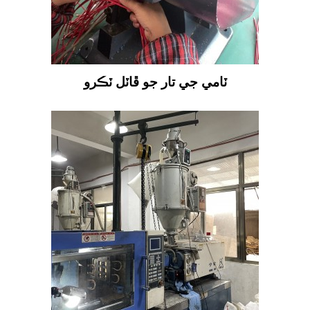
ٽامي جي تار جو ڦاٽل ٽڪرو