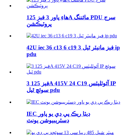
هاءِ پاور 3 فيز 125A مائننگ PDU سرج
پروٽيڪشن
42U iec 36 c13 6 c19 3 فيز مانيٽر ٿيل ip
pdu
3 فيز 125A 415V 24 C19 آئوٽليٽس IP
سوئچ ٿيل pdu
IEC ڊيٽا ريڪ پي ڊي يو پاور
ڊسٽريبيوشن يونٽ