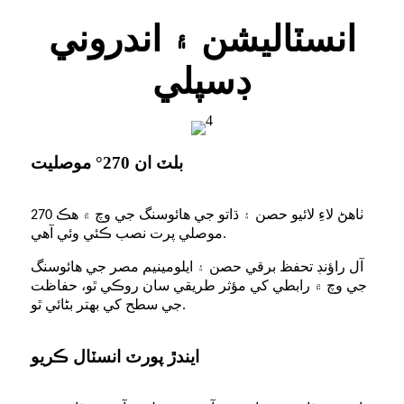
انسٽاليشن ۽ اندروني
ڊسپلي
بلٽ ان 270° موصليت
270 ٺاهڻ لاءِ لائيو حصن ۽ ڌاتو جي هائوسنگ جي وچ ۾ هڪ
موصلي پرت نصب ڪئي وئي آهي.
آل راؤنڊ تحفظ برقي حصن ۽ ايلومينيم مصر جي هائوسنگ
جي وچ ۾ رابطي کي مؤثر طريقي سان روڪي ٿو، حفاظت
جي سطح کي بهتر بڻائي ٿو.
ايندڙ پورٽ انسٽال ڪريو