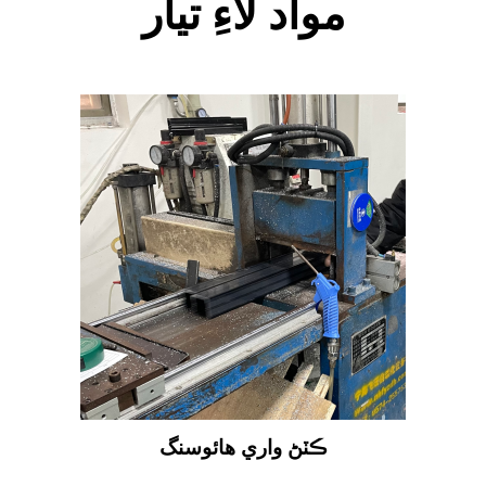
مواد لاءِ تيار
ڪٽڻ واري هائوسنگ