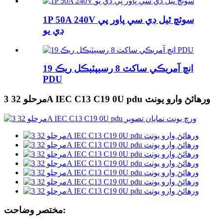
1P 50A 240V سوئچ ٿيل ڊي سي پاور پي
ڊي يو
19 انچ آمريڪي ساکٽ 8 رسيپٽيڪل ريڪ
PDU
3 مرحلو 32A IEC C13 C19 0U pdu ورهائڻ وارو يونٽ
مختصر وضاحت: