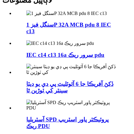
لاڳاپيل مصنوعات
سنگل فيز 1P 32A MCB pdu 8 IEC
c13
IEC c14 c13 16a سرور ريڪ pdu
ڏکڻ آفريڪا جا 6 آئوٽليٽ پي ڊي يو ڊيٽا
سينٽر کي ٽوڙين ٿا
آسٽريليا SPD پروٽيڪٽر پاور اسٽريپ
ريڪ PDU