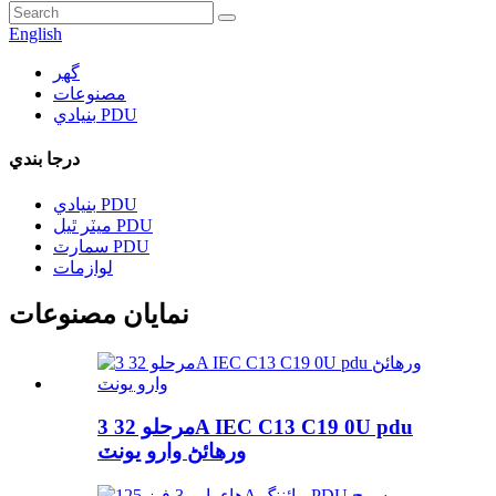
English
گھر
مصنوعات
بنيادي PDU
درجا بندي
بنيادي PDU
ميٽر ٿيل PDU
سمارٽ PDU
لوازمات
نمايان مصنوعات
3 مرحلو 32A IEC C13 C19 0U pdu
ورهائڻ وارو يونٽ