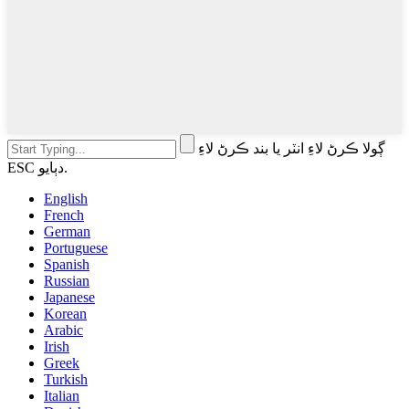
ڳولا ڪرڻ لاءِ انٽر يا بند ڪرڻ لاءِ
ESC دٻايو.
English
French
German
Portuguese
Spanish
Russian
Japanese
Korean
Arabic
Irish
Greek
Turkish
Italian