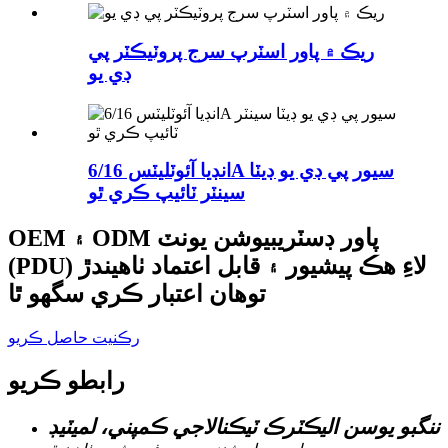
ريڪ ۾ پاور اسٽرپ سرج پروٽيڪٽر پي
ڊي يو
انڊيا آئوٽليٽس 6/16A سيور پي ڊي يو ڊيٽا
سينٽر ٽائيپ ڪري ٿو
OEM ۽ ODM پاور ڊسٽريبيوشن يونٽ
(PDU) لاءِ هڪ پيشيور ۽ قابل اعتماد ٺاهيندڙ
توهان اعتبار ڪري سگهو ٿا
رڪنيت حاصل ڪريو
رابطو ڪريو
ننگبو يوسن اليڪٽرڪ ٽيڪنالاجي ڪمپني، لميٽيڊ