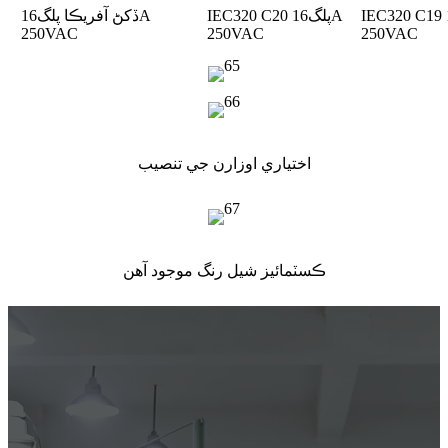
IEC320 C20 پلگ
16A
ڏکڻ آفريڪا پلگ
16A
250VAC
250VAC
250VAC
اختياري اوزارن جي تنصيب
ڪسٽمائيز شيل رنگ موجود آهن