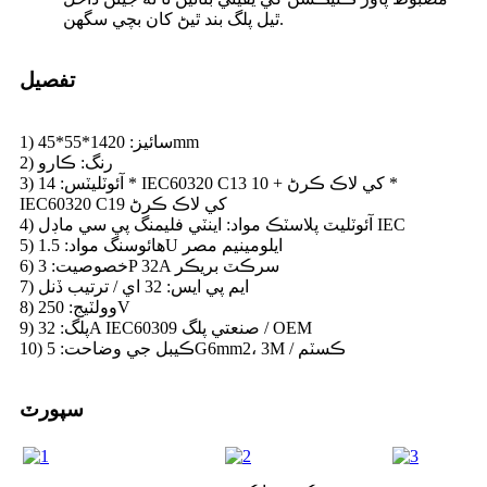
ٿيل پلگ بند ٿيڻ کان بچي سگهن.
تفصيل
1) سائيز: 1420*55*45mm
2) رنگ: ڪارو
3) آئوٽليٽس: 14 * IEC60320 C13 کي لاڪ ڪرڻ + 10 *
IEC60320 C19 کي لاڪ ڪرڻ
4) آئوٽليٽ پلاسٽڪ مواد: اينٽي فليمنگ پي سي ماڊل IEC
5) هائوسنگ مواد: 1.5U ايلومينيم مصر
6) خصوصيت: 3P 32A سرڪٽ بريڪر
7) ايم پي ايس: 32 اي / ترتيب ڏنل
8) وولٽيج: 250V
9) پلگ: 32A IEC60309 صنعتي پلگ / OEM
10) ڪيبل جي وضاحت: 5G6mm2، 3M / ڪسٽم
سپورٽ