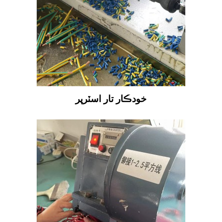
خودڪار تار اسٽرپر