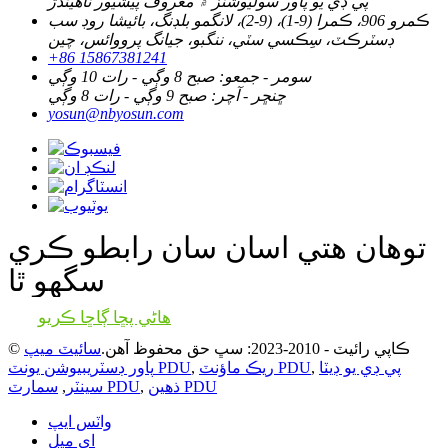
پي ڊي يو پاور سوليوشنز ۾ معروف پيشيور ٺاهيندڙ
ڪمرو 906، ڪمرا (9-1)، (9-2)، لانگمو بلڊنگ، بائيشا روڊ سب
ڊسٽرڪٽ، سِڪسي سٽي، ننگبو، جيانگ پرووائس، چين
+86 15867381241
سومر - جمعو: صبح 8 وڳي - رات 10 وڳي
ڇنڇر - آچر: صبح 9 وڳي - رات 8 وڳي
yosun@nbyosun.com
توهان هتي اسان سان رابطو ڪري
سگهو ٿا
هاڻي پڇا ڳاڇا ڪريو
© ڪاپي رائيٽ - 2010-2023: سڀ حق محفوظ آهن.
سائيٽ ميپ
پي ڊي يو ڊيٽا
,
ريڪ ماؤنٽ PDU
,
پاور ڊسٽريبيوشن يونٽ PDU
ذهين PDU
,
سمارٽ PDU
سينٽر
,
واٽس ايپ
اي ميل