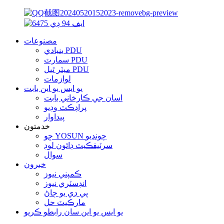
مصنوعات
بنيادي PDU
سمارٽ PDU
ميٽر ٿيل PDU
لوازمات
يو ايس يو اين بابت
اسان جي ڪارخاني بابت
پراڊڪٽ وڊيو
پيداوار
خدمتون
ڇو YOSUN چونڊيو
سرٽيفڪيٽ ڊائون لوڊ
سوال
خبرون
ڪمپني نيوز
انڊسٽري نيوز
پي ڊي يو ڄاڻ
مارڪيٽ حل
يو ايس يو اين سان رابطو ڪريو