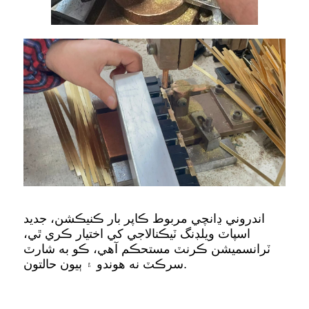
اندروني ڍانچي مربوط ڪاپر بار ڪنيڪشن، جديد
اسپاٽ ويلڊنگ ٽيڪنالاجي کي اختيار ڪري ٿي،
ٽرانسميشن ڪرنٽ مستحڪم آهي، ڪو به شارٽ
سرڪٽ نه هوندو ۽ ٻيون حالتون.