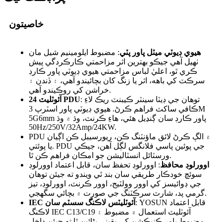
خاصيتون
هيوي ڊيوٽي ميٽل پاور پٽي
: مضبوط ايلومينيم شيل مان
ٺهيل آهي جيڪو بهترين اثر مزاحمتي ڪارڪردگي پيش
ڪري ٿو، اعليٰ لباس مزاحمتي هيوي ڊيوٽي پاور ڪارڊ
سرڪٽ کي باهه، اثر يا زنگ کان بچائيندو آهي، ۽ ڏندن ۽
خراشن کي روڪيندو آهي.
: توهان جي ڊيٽا سينٽر ڪيبنٽ ريڪ لاءِ
24 آئوٽليٽ PDU
ڪافي ساکٽ فراهم ڪرڻ. هيوي ڊيوٽي پاور اسٽرپ 3M
5G6mm پاور ڪارڊ سان ڳنڍيل هئي، هاءِ ڪرنٽ، وڌ ۾ وڌ
50Hz/250V/32Amp/24KW.
PDU ۾ الڳ ڪرڻ لائق ماؤنٽنگ ڪن، ريورسيبل ڪن اڳيان
يا پوئتي. PDU جي پوئين پاسي فلانگس لڳل آهن، جيڪي
ورسٽائل انسٽاليشن جو امڪان فراهم ڪن ٿا.
اوورلوڊ محافظ
: اوورلوڊ تحفظ سان، قابل اعتماد اوورلوڊ
سوئچ خودڪار طريقي سان بند ٿي ويندو ته جيئن توهان
جي ڊوائيسز کي اوور وولٽيج، اوور ڪرنٽ، اوورلوڊ، تيز
گرمي پد، شارٽ سرڪٽنگ جي صورت ۾ بچائي سگهجي.
: YOSUN قابل اعتماد
IEC آئوٽليٽس لاڪنگ سسٽم سان
لاڪنگ IEC C13/C19 آئوٽليٽ استعمال ۾ مضبوط ۽
مضبوط پاور ڪنيڪشن کي يقيني بڻائين ٿا ته جيئن داخل