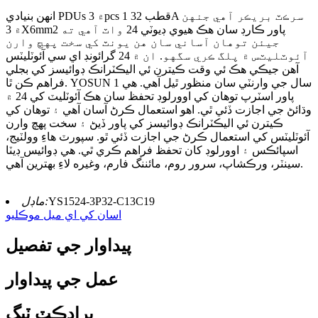
انهن بنيادي PDUs ۾ 3pcs 1 قطب 32A سرڪٽ بريڪر آهي جنهن
۾ 3X6mm2 پاور ڪارڊ سان هڪ هيوي ڊيوٽي 24 واٽ آهي ته
جيئن توهان آساني سان هن يونٽ کي سخت پهچ وارن
آئوٽليٽس ۾ پلگ ڪري سگهو. ان ۾ 24 گرائونڊ اي سي آئوٽليٽس
آهن جيڪي هڪ ئي وقت ڪيترن ئي اليڪٽرانڪ ڊوائيسز کي بجلي
فراهم ڪن ٿا. YOSUN 1 سال جي وارنٽي سان منظور ٿيل آهي. هي
پاور اسٽرپ توهان کي اوورلوڊ تحفظ سان هڪ آئوٽليٽ کي 24 ۾
وڌائڻ جي اجازت ڏئي ٿي. اهو استعمال ڪرڻ آسان آهي ۽ توهان کي
ڪيترن ئي اليڪٽرانڪ ڊوائيسز کي پاور ڏيڻ ۽ سخت پهچ وارن
آئوٽليٽس کي استعمال ڪرڻ جي اجازت ڏئي ٿو. سپورٽ هاءِ وولٽيج،
اسپائڪس ۽ اوورلوڊ کان تحفظ فراهم ڪري ٿي. هي ڊوائيس ڊيٽا
سينٽر، ورڪشاپ، سرور روم، مائننگ فارم، وغيره لاءِ بهترين آهي.
YS1524-3P32-C13C19
ماڊل:
اسان کي اي ميل موڪليو
پيداوار جي تفصيل
عمل جي پيداوار
پراڊڪٽ ٽيگ