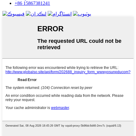
+86 15867381241