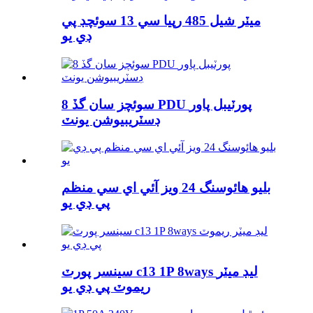
ميٽر شيل 485 رپيا سي 13 سوئچڊ پي
ڊي يو
8 سوئچز سان گڏ PDU پورٽيبل پاور
ڊسٽريبيوشن يونٽ
بليو هائوسنگ 24 ويز آئي اي سي منظم
پي ڊي يو
سينسر پورٽ c13 1P 8ways ليڊ ميٽر
ريموٽ پي ڊي يو