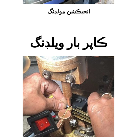
انجيڪشن مولڊنگ
ڪاپر بار ويلڊنگ