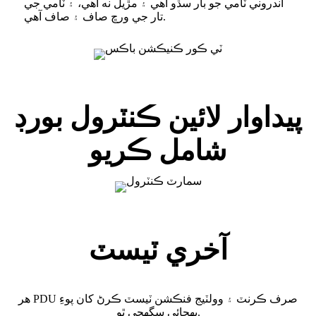
اندروني ٽامي جو بار سڌو آهي ۽ مڙيل نه آهي، ۽ ٽامي جي
تار جي ورڇ صاف ۽ صاف آهي.
پيداوار لائين ڪنٽرول بورڊ
شامل ڪريو
آخري ٽيسٽ
هر PDU صرف ڪرنٽ ۽ وولٽيج فنڪشن ٽيسٽ ڪرڻ کان پوءِ
پهچائي سگهجي ٿو.