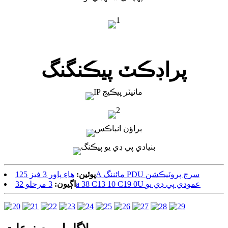
پراڊڪٽ پيڪنگنگ
هاءِ پاور 3 فيز 125A مائننگ PDU سرج پروٽيڪشن
پوئين:
3 مرحلو 32a 38 C13 10 C19 0U عمودي پي ڊي يو
اڳيون: