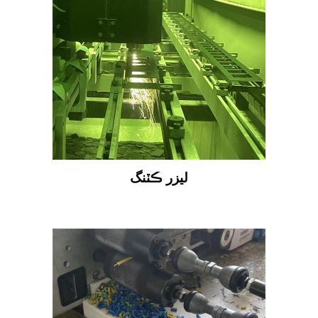
ليزر ڪٽنگ