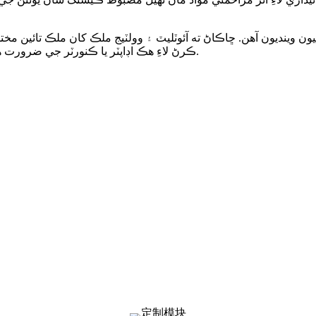
ون وينديون آهن. ڇاڪاڻ ته آئوٽليٽ ۽ وولٽيج ملڪ کان ملڪ تائين مخ
ڪرڻ لاءِ هڪ اڊاپٽر يا ڪنورٽر جي ضرورت هجي. خريد ڪرڻ کان اڳ، مهرباني ڪري مطابقت جي تصديق ڪريو.