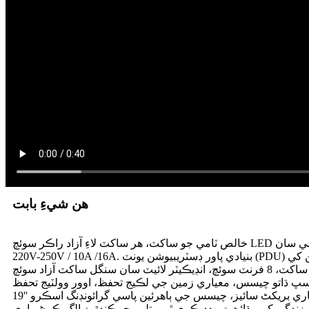
هن شيءِ بابت
جي زندگي کي وڌائڻ ۾ مدد ڪري ٿي. پتلي، چمڪندڙ ۽ الڳ ڪرڻ واري