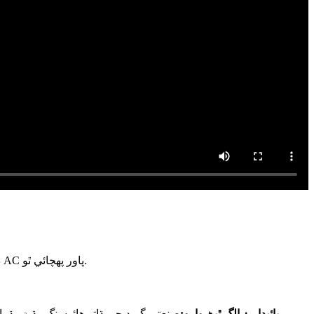
220V-250V / 10A /16A. بنيادي پاور ڊسٽريبيوشن يونٽ (PDU) ڊيٽا سينٽرن، نيٽ ورڪ المارين، ۽ ٻين بجلي جي گهرج واري ايپليڪيشنن کي AC پاور پهچائي ٿو.
پائيدار ۽ الڳ ٿيڻ وارو:
صنعتي گريڊ جي ڌاتو هائوسنگ وڌ ۾ وڌ پ