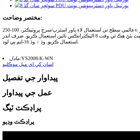
مختصر وضاحت:
عالمي سطح تي استعمال لاءِ پاور اسٽرپ/سرج پروٽيڪٽر، 100-250v. سفر لاءِ، هڪ ننڍڙو، هلڪو وزن وارو USB پورٽ مثالي آهي. گرائونڊ ٿيل آئوٽليٽس لاءِ 8 ايڪسٽينشن سيٽ جيڪي يونيورسل آهن. ڏکڻ آفريڪا
کانسواءِ سڀئي ملڪ يونيورسل آئوٽليٽس ۾ ڳنڍجي سگهن ٿا. يو ايس اي پلگ ٽن گرائونڊ ٿيل پنن سان اوورلوڊ حفاظتي اپاءَ ۽ هڪ ري سيٽ بٽڻ هڪ ئي وقت 8 اليڪٽرانڪس تائين استعمال ڪريو. صرف اندر
استعمال ڪريو. وڌ ۾ وڌ 16-ايم پي لوڊ.
YS2008-K-WN
ماڊل:
اسان کي اي ميل موڪليو
پيداوار جي تفصيل
عمل جي پيداوار
پراڊڪٽ ٽيگ
پراڊڪٽ وڊيو