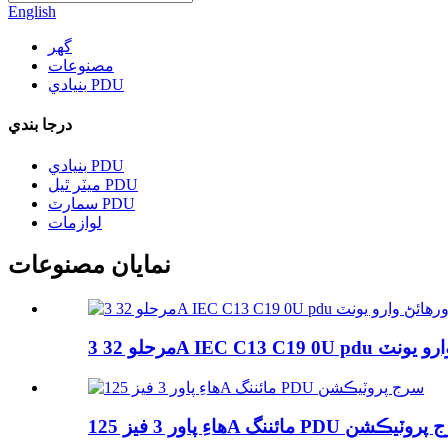
English
گھر
مصنوعات
بنيادي PDU
درجا بندي
بنيادي PDU
ميٽر ٿيل PDU
سمارٽ PDU
لوازمات
نمايان مصنوعات
32A IEC ورهائڻ وارو يونٽ
 3 فيز 125A مائننگ PDU سرج پروٽيڪشن