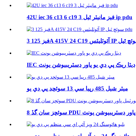
42U iec 36 c13 6 c19 3 فيز مانيٽر ٿيل ip pdu
IEC ڊيٽا ريڪ پي ڊي يو پاور ڊسٽريبيوشن يونٽ
ميٽر شيل 485 رپيا سي 13 سوئچڊ پي ڊي يو
گڏ PDU پورٽيبل پاور ڊسٽريبيوشن يونٽ