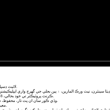
خالص ٽامي جو ساکٽ، هر ساکٽ لاءِ آزاد راڪر سوئچ LED لائيٽ ڊسپلي سان.
ڪرنٽ پروٽيڪٽر تي خود بحالي، 8 ساکٽ، 8 فرنٽ سوئچ، انڊيڪيٽر لائيٽ سان سنگل ساکٽ آزاد سوئچ.
وڏي ڪور سان ان پٽ تار، محفوظ، سڀ ڌاتو چيسس، معياري زمين جي لڪيج تحفظ، اوور وولٽيج تحفظ.
19'' معياري بریکٹ سائيز، چيسس جي ٻاهرئين پاسي گرائونڊنگ اسڪرو.
ائيداري لاءِ اثر مزاحمتي مواد مان ٺهيل مضبوط ڪيسنگ سان يونٽن 