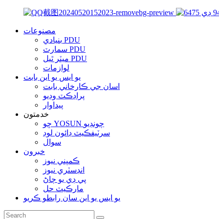
مصنوعات
بنيادي PDU
سمارٽ PDU
ميٽر ٿيل PDU
لوازمات
يو ايس يو اين بابت
اسان جي ڪارخاني بابت
پراڊڪٽ وڊيو
پيداوار
خدمتون
ڇو YOSUN چونڊيو
سرٽيفڪيٽ ڊائون لوڊ
سوال
خبرون
ڪمپني نيوز
انڊسٽري نيوز
پي ڊي يو ڄاڻ
مارڪيٽ حل
يو ايس يو اين سان رابطو ڪريو