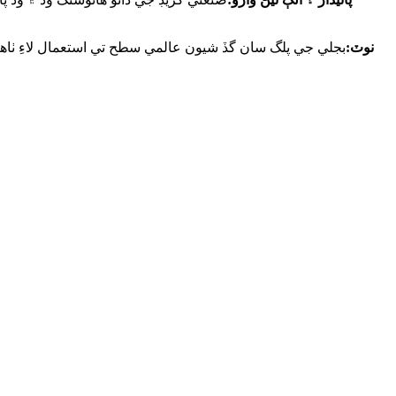
نوٽ:
بجلي جي پلگ سان گڏ شيون عالمي سطح تي استعمال لاءِ ٺاهي