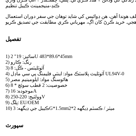
ڪنڊ-منيجمينٽ ڪيبل تنظيم
تلف هوندا آهن، هن ڊوائيس کي شايد توهان جي سفر دوران استعمال
تفصيل
1) سائيز: 19" 2U 483*89.6*45mm
2) رنگ: ڪارو
3) آئوٽليٽس - ڪُل: 8
4) آئوٽليٽ پلاسٽڪ مواد: اينٽي فليمنگ پي سي ماڊل UL94V-0
5) هائوسنگ مواد: ايلومينيم مصر
6) خصوصيت: 2 قطب سوئچ * 8
7) موجوده: 16A
8) وولٽيج: 220-250V
9) پلگ: EU/OEM
10) ڪيبل جي ڊيگهه: 3G*1.5mm2*2 ميٽر / ڪسٽم ڊيگهه
سپورٽ