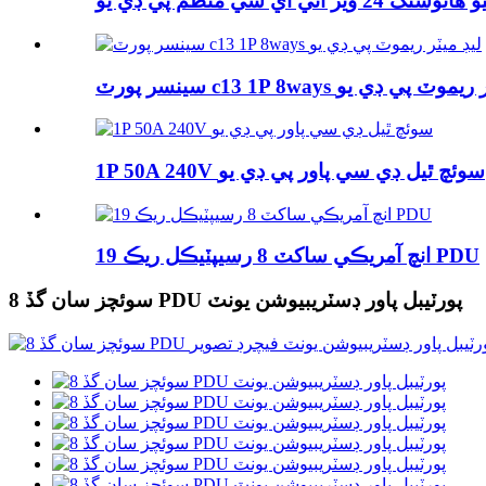
ائوسنگ 24 ويز آئي اي سي منظم پي ڊي يو
c13 1P 8w ليڊ ميٽر ريموٽ پي ڊي يو
1P 50A 240V سوئچ ٿيل ڊي سي پاور پي ڊي يو
19 انچ آمريڪي ساکٽ 8 رسيپٽيڪل ريڪ PDU
8 سوئچز سان گڏ PDU پورٽيبل پاور ڊسٽريبيوشن يونٽ